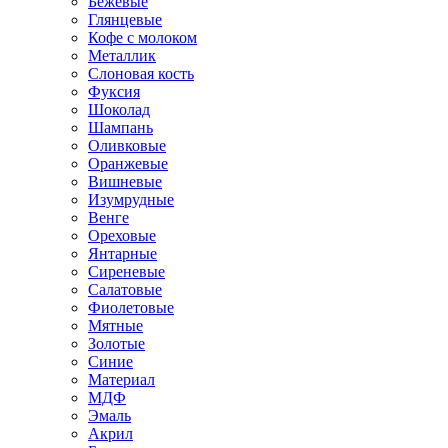
Бежевые
Глянцевые
Кофе с молоком
Металлик
Слоновая кость
Фуксия
Шоколад
Шампань
Оливковые
Оранжевые
Вишневые
Изумрудные
Венге
Ореховые
Янтарные
Сиреневые
Салатовые
Фиолетовые
Мятные
Золотые
Синие
Материал
МДФ
Эмаль
Акрил