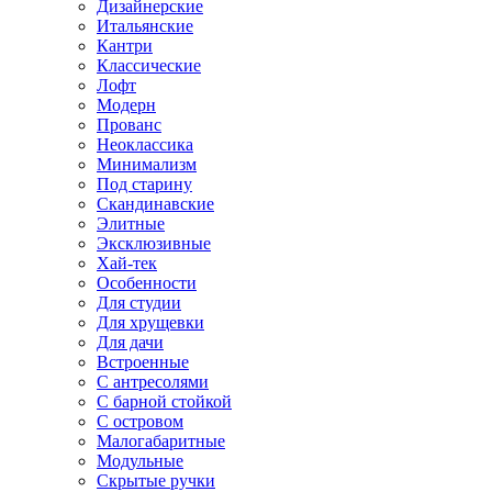
Дизайнерские
Итальянские
Кантри
Классические
Лофт
Модерн
Прованс
Неоклассика
Минимализм
Под старину
Скандинавские
Элитные
Эксклюзивные
Хай-тек
Особенности
Для студии
Для хрущевки
Для дачи
Встроенные
С антресолями
С барной стойкой
С островом
Малогабаритные
Модульные
Скрытые ручки