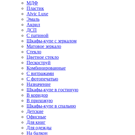
МДФ
Пластик
Alvic Luxe
Эмаль
Акрил
ДСП
С патиной
Шкафы-купе с зеркалом
Матовое зеркало
Стекло
Цветное стекло
Пескоструй
Комбинированные
С витражами
С фотопечатью
Назначение
Шкафы-купе в гостиную
В коридор
В прихожую
Шкафы-купе в спальню
Детские
Офисные
Для книг
Для одежды
На балкон