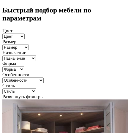
Быстрый подбор мебели по
параметрам
Цвет
Размер
Назначение
Форма
Особенности
Стиль
Развернуть фильтры