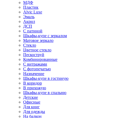
МДФ
Пластик
Alvic Luxe
Эмаль
Акрил
ДСП
С патиной
Шкафы-купе с зеркалом
Матовое зеркало
Стекло
Цветное стекло
Пескоструй
Комбинированные
С витражами
С фотопечатью
Назначение
Шкафы-купе в гостиную
В коридор
В прихожую
Шкафы-купе в спальню
Детские
Офисные
Для книг
Для одежды
На балкон