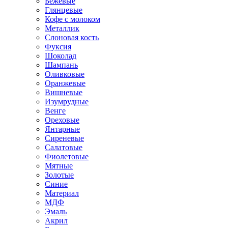
Бежевые
Глянцевые
Кофе с молоком
Металлик
Слоновая кость
Фуксия
Шоколад
Шампань
Оливковые
Оранжевые
Вишневые
Изумрудные
Венге
Ореховые
Янтарные
Сиреневые
Салатовые
Фиолетовые
Мятные
Золотые
Синие
Материал
МДФ
Эмаль
Акрил