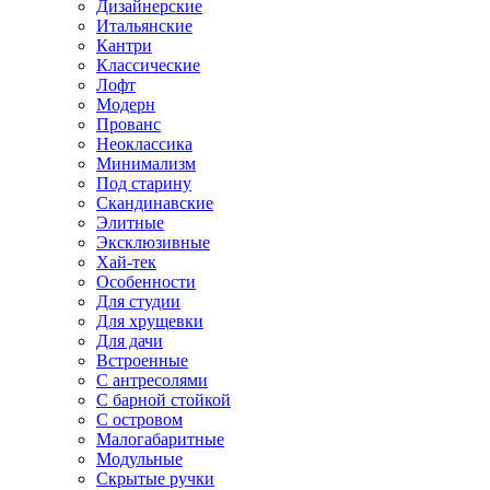
Дизайнерские
Итальянские
Кантри
Классические
Лофт
Модерн
Прованс
Неоклассика
Минимализм
Под старину
Скандинавские
Элитные
Эксклюзивные
Хай-тек
Особенности
Для студии
Для хрущевки
Для дачи
Встроенные
С антресолями
С барной стойкой
С островом
Малогабаритные
Модульные
Скрытые ручки