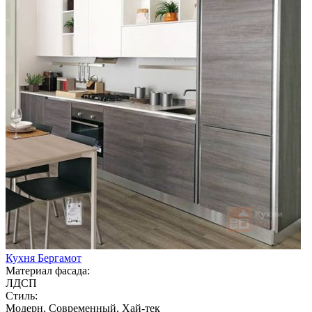
Кухня Бергамот
Материал фасада:
ЛДСП
Стиль:
Модерн, Современный, Хай-тек