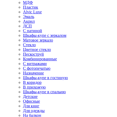
МДФ
Пластик
Alvic Luxe
Эмаль
Акрил
ДСП
С патиной
Шкафы-купе с зеркалом
Матовое зеркало
Стекло
Цветное стекло
Пескоструй
Комбинированные
С витражами
С фотопечатью
Назначение
Шкафы-купе в гостиную
В коридор
В прихожую
Шкафы-купе в спальню
Детские
Офисные
Для книг
Для одежды
На балкон