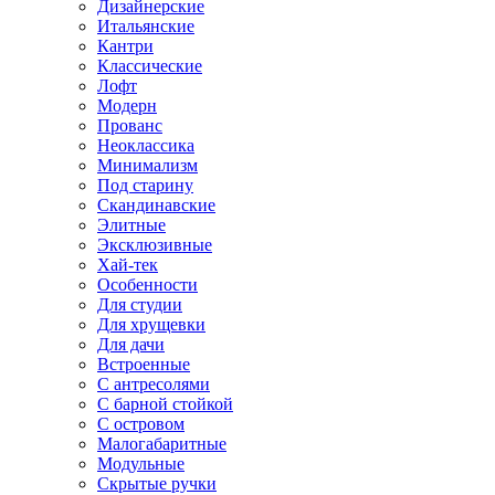
Дизайнерские
Итальянские
Кантри
Классические
Лофт
Модерн
Прованс
Неоклассика
Минимализм
Под старину
Скандинавские
Элитные
Эксклюзивные
Хай-тек
Особенности
Для студии
Для хрущевки
Для дачи
Встроенные
С антресолями
С барной стойкой
С островом
Малогабаритные
Модульные
Скрытые ручки