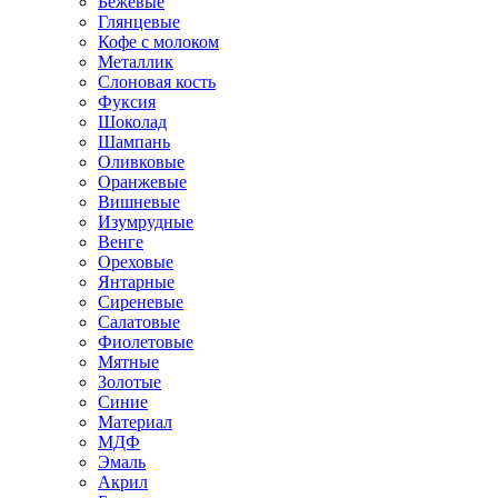
Бежевые
Глянцевые
Кофе с молоком
Металлик
Слоновая кость
Фуксия
Шоколад
Шампань
Оливковые
Оранжевые
Вишневые
Изумрудные
Венге
Ореховые
Янтарные
Сиреневые
Салатовые
Фиолетовые
Мятные
Золотые
Синие
Материал
МДФ
Эмаль
Акрил