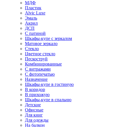
МДФ
Пластик
Alvic Luxe
Эмаль
Акрил
ДСП
С патиной
Шкафы-купе с зеркалом
Матовое зеркало
Стекло
Цветное стекло
Пескоструй
Комбинированные
С витражами
С фотопечатью
Назначение
Шкафы-купе в гостиную
В коридор
В прихожую
Шкафы-купе в спальню
Детские
Офисные
Для книг
Для одежды
На балкон