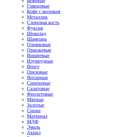
Бежевые
Глянцевые
Кофе с молоком
Металлик
Слоновая кость
Фуксия
Шоколад
Шампань
Оливковые
Оранжевые
Вишневые
Изумрудные
Венге
Ореховые
Янтарные
Сиреневые
Салатовые
Фиолетовые
Мятные
Золотые
Синие
Материал
МДФ
Эмаль
Акрил