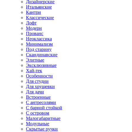
Дизайнерские
Итальянские
Кантри
Классические
Лофт
Модерн
Прованс
Неоклассика
Минимализм
Под старину
Скандинавские
Элитные
Эксклюзивные
Хай-тек
Особенности
Для студии
Для хрущевки
Для дачи
Встроенные
С антресолями
С барной стойкой
С островом
Малогабаритные
Модульные
Скрытые ручки