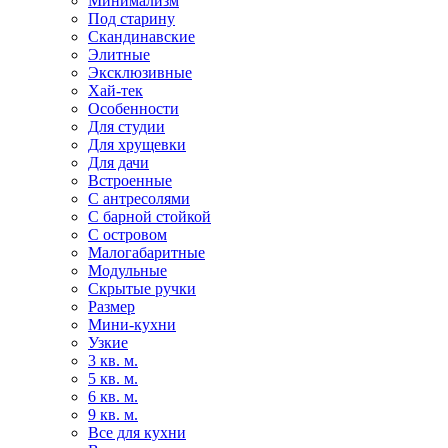
Минимализм
Под старину
Скандинавские
Элитные
Эксклюзивные
Хай-тек
Особенности
Для студии
Для хрущевки
Для дачи
Встроенные
С антресолями
С барной стойкой
С островом
Малогабаритные
Модульные
Скрытые ручки
Размер
Мини-кухни
Узкие
3 кв. м.
5 кв. м.
6 кв. м.
9 кв. м.
Все для кухни