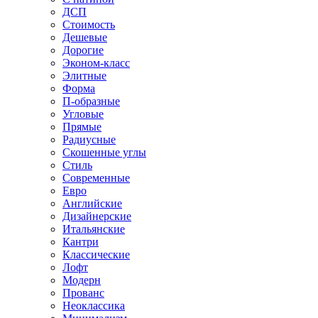
ДСП
Стоимость
Дешевые
Дорогие
Эконом-класс
Элитные
Форма
П-образные
Угловые
Прямые
Радиусные
Скошенные углы
Стиль
Современные
Евро
Английские
Дизайнерские
Итальянские
Кантри
Классические
Лофт
Модерн
Прованс
Неоклассика