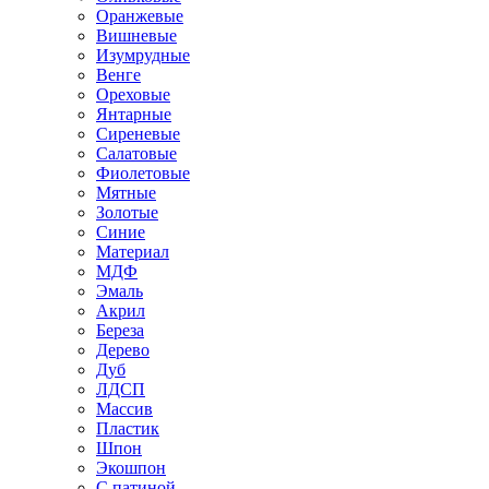
Оранжевые
Вишневые
Изумрудные
Венге
Ореховые
Янтарные
Сиреневые
Салатовые
Фиолетовые
Мятные
Золотые
Синие
Материал
МДФ
Эмаль
Акрил
Береза
Дерево
Дуб
ЛДСП
Массив
Пластик
Шпон
Экошпон
С патиной