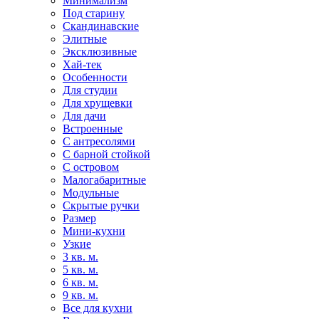
Минимализм
Под старину
Скандинавские
Элитные
Эксклюзивные
Хай-тек
Особенности
Для студии
Для хрущевки
Для дачи
Встроенные
С антресолями
С барной стойкой
С островом
Малогабаритные
Модульные
Скрытые ручки
Размер
Мини-кухни
Узкие
3 кв. м.
5 кв. м.
6 кв. м.
9 кв. м.
Все для кухни