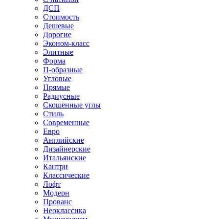
ДСП
Стоимость
Дешевые
Дорогие
Эконом-класс
Элитные
Форма
П-образные
Угловые
Прямые
Радиусные
Скошенные углы
Стиль
Современные
Евро
Английские
Дизайнерские
Итальянские
Кантри
Классические
Лофт
Модерн
Прованс
Неоклассика