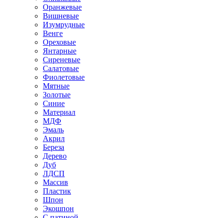
Оранжевые
Вишневые
Изумрудные
Венге
Ореховые
Янтарные
Сиреневые
Салатовые
Фиолетовые
Мятные
Золотые
Синие
Материал
МДФ
Эмаль
Акрил
Береза
Дерево
Дуб
ЛДСП
Массив
Пластик
Шпон
Экошпон
С патиной