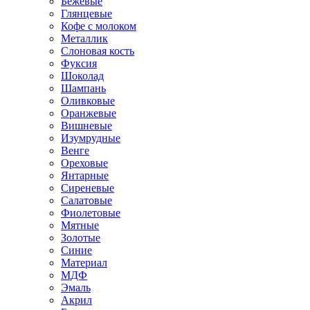
Бежевые
Глянцевые
Кофе с молоком
Металлик
Слоновая кость
Фуксия
Шоколад
Шампань
Оливковые
Оранжевые
Вишневые
Изумрудные
Венге
Ореховые
Янтарные
Сиреневые
Салатовые
Фиолетовые
Мятные
Золотые
Синие
Материал
МДФ
Эмаль
Акрил