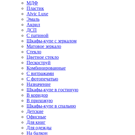
МДФ
Пластик
Alvic Luxe
Эмаль
Акрил
ДСП
С патиной
Шкафы-купе с зеркалом
Матовое зеркало
Стекло
Цветное стекло
Пескоструй
Комбинированные
С витражами
С фотопечатью
Назначение
Шкафы-купе в гостиную
В коридор
В прихожую
Шкафы-купе в спальню
Детские
Офисные
Для книг
Для одежды
На балкон