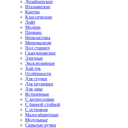
Дизайнерские
Итальянские
Кантри
Классические
Лофт
Модерн
Прованс
Неоклассика
Минимализм
Под старину
Скандинавские
Элитные
Эксклюзивные
Хай-тек
Особенности
Для студии
Для хрущевки
Для дачи
Встроенные
С антресолями
С барной стойкой
С островом
Малогабаритные
Модульные
Скрытые ручки