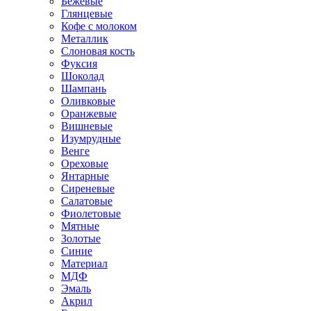
Бежевые
Глянцевые
Кофе с молоком
Металлик
Слоновая кость
Фуксия
Шоколад
Шампань
Оливковые
Оранжевые
Вишневые
Изумрудные
Венге
Ореховые
Янтарные
Сиреневые
Салатовые
Фиолетовые
Мятные
Золотые
Синие
Материал
МДФ
Эмаль
Акрил