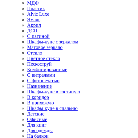
МДФ
Пластик
Alvic Luxe
Эмаль
Акрил
ДСП
С патиной
Шкафы-купе с зеркалом
Матовое зеркало
Стекло
Цветное стекло
Пескоструй
Комбинированные
С витражами
С фотопечатью
Назначение
Шкафы-купе в гостиную
В коридор
В прихожую
Шкафы-купе в спальню
Детские
Офисные
Для книг
Для одежды
На балкон