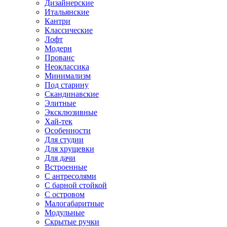
Дизайнерские
Итальянские
Кантри
Классические
Лофт
Модерн
Прованс
Неоклассика
Минимализм
Под старину
Скандинавские
Элитные
Эксклюзивные
Хай-тек
Особенности
Для студии
Для хрущевки
Для дачи
Встроенные
С антресолями
С барной стойкой
С островом
Малогабаритные
Модульные
Скрытые ручки