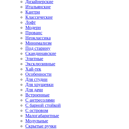
Дизайнерские
Итальянские
Кантри
Классические
Лофт
Модерн
Прованс
Неоклассика
Минимализм
Под старину
Скандинавские
Элитные
Эксклюзивные
Хай-тек
Особенности
Для студии
Для хрущевки
Для дачи
Встроенные
С антресолями
С барной стойкой
С островом
Малогабаритные
Модульные
Скрытые ручки