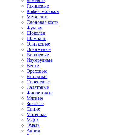
Бежевые
Глянцевые
Кофе с молоком
Металлик
Слоновая кость
Фуксия
Шоколад
Шампань
Оливковые
Оранжевые
Вишневые
Изумрудные
Венге
Ореховые
Янтарные
Сиреневые
Салатовые
Фиолетовые
Мятные
Золотые
Синие
Материал
МДФ
Эмаль
Акрил