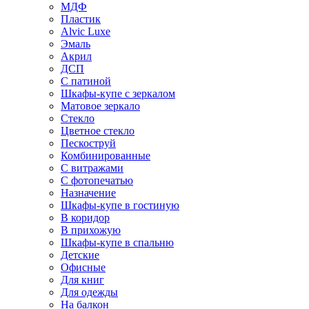
МДФ
Пластик
Alvic Luxe
Эмаль
Акрил
ДСП
С патиной
Шкафы-купе с зеркалом
Матовое зеркало
Стекло
Цветное стекло
Пескоструй
Комбинированные
С витражами
С фотопечатью
Назначение
Шкафы-купе в гостиную
В коридор
В прихожую
Шкафы-купе в спальню
Детские
Офисные
Для книг
Для одежды
На балкон