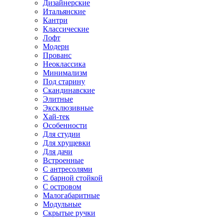
Дизайнерские
Итальянские
Кантри
Классические
Лофт
Модерн
Прованс
Неоклассика
Минимализм
Под старину
Скандинавские
Элитные
Эксклюзивные
Хай-тек
Особенности
Для студии
Для хрущевки
Для дачи
Встроенные
С антресолями
С барной стойкой
С островом
Малогабаритные
Модульные
Скрытые ручки