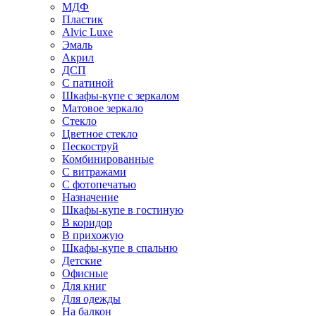
МДФ
Пластик
Alvic Luxe
Эмаль
Акрил
ДСП
С патиной
Шкафы-купе с зеркалом
Матовое зеркало
Стекло
Цветное стекло
Пескоструй
Комбинированные
С витражами
С фотопечатью
Назначение
Шкафы-купе в гостиную
В коридор
В прихожую
Шкафы-купе в спальню
Детские
Офисные
Для книг
Для одежды
На балкон