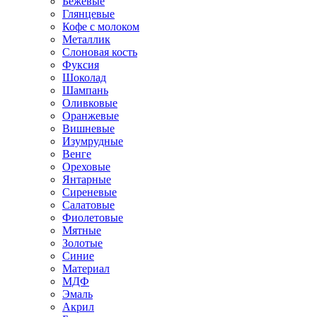
Бежевые
Глянцевые
Кофе с молоком
Металлик
Слоновая кость
Фуксия
Шоколад
Шампань
Оливковые
Оранжевые
Вишневые
Изумрудные
Венге
Ореховые
Янтарные
Сиреневые
Салатовые
Фиолетовые
Мятные
Золотые
Синие
Материал
МДФ
Эмаль
Акрил