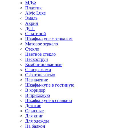
МДФ
Пластик
Alvic Luxe
Эмаль
Акрил
ДСП
С патиной
Шкафы-купе с зеркалом
Матовое зеркало
Стекло
Цветное стекло
Пескоструй
Комбинированные
С витражами
С фотопечатью
Назначение
Шкафы-купе в гостиную
В коридор
В прихожую
Шкафы-купе в спальню
Детские
Офисные
Для книг
Для одежды
На балкон