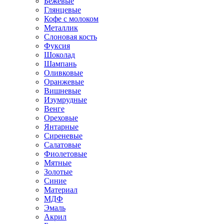
Бежевые
Глянцевые
Кофе с молоком
Металлик
Слоновая кость
Фуксия
Шоколад
Шампань
Оливковые
Оранжевые
Вишневые
Изумрудные
Венге
Ореховые
Янтарные
Сиреневые
Салатовые
Фиолетовые
Мятные
Золотые
Синие
Материал
МДФ
Эмаль
Акрил