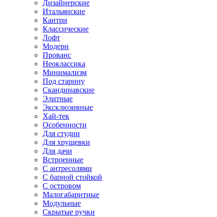
Дизайнерские
Итальянские
Кантри
Классические
Лофт
Модерн
Прованс
Неоклассика
Минимализм
Под старину
Скандинавские
Элитные
Эксклюзивные
Хай-тек
Особенности
Для студии
Для хрущевки
Для дачи
Встроенные
С антресолями
С барной стойкой
С островом
Малогабаритные
Модульные
Скрытые ручки