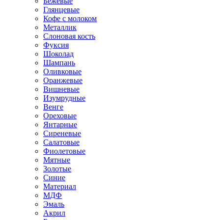
Бежевые
Глянцевые
Кофе с молоком
Металлик
Слоновая кость
Фуксия
Шоколад
Шампань
Оливковые
Оранжевые
Вишневые
Изумрудные
Венге
Ореховые
Янтарные
Сиреневые
Салатовые
Фиолетовые
Мятные
Золотые
Синие
Материал
МДФ
Эмаль
Акрил