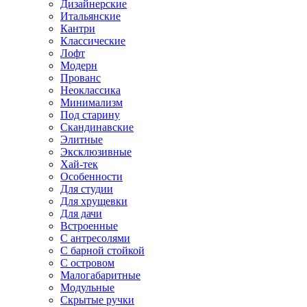
Дизайнерские
Итальянские
Кантри
Классические
Лофт
Модерн
Прованс
Неоклассика
Минимализм
Под старину
Скандинавские
Элитные
Эксклюзивные
Хай-тек
Особенности
Для студии
Для хрущевки
Для дачи
Встроенные
С антресолями
С барной стойкой
С островом
Малогабаритные
Модульные
Скрытые ручки