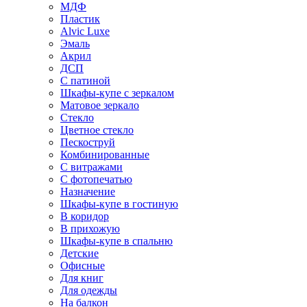
МДФ
Пластик
Alvic Luxe
Эмаль
Акрил
ДСП
С патиной
Шкафы-купе с зеркалом
Матовое зеркало
Стекло
Цветное стекло
Пескоструй
Комбинированные
С витражами
С фотопечатью
Назначение
Шкафы-купе в гостиную
В коридор
В прихожую
Шкафы-купе в спальню
Детские
Офисные
Для книг
Для одежды
На балкон