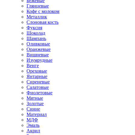
Бежевые
Глянцевые
Кофе с молоком
Металлик
Слоновая кость
Фуксия
Шоколад
Шампань
Оливковые
Оранжевые
Вишневые
Изумрудные
Венге
Ореховые
Янтарные
Сиреневые
Салатовые
Фиолетовые
Мятные
Золотые
Синие
Материал
МДФ
Эмаль
Акрил