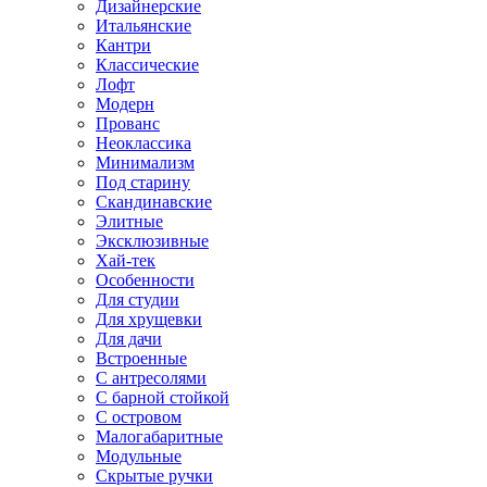
Дизайнерские
Итальянские
Кантри
Классические
Лофт
Модерн
Прованс
Неоклассика
Минимализм
Под старину
Скандинавские
Элитные
Эксклюзивные
Хай-тек
Особенности
Для студии
Для хрущевки
Для дачи
Встроенные
С антресолями
С барной стойкой
С островом
Малогабаритные
Модульные
Скрытые ручки