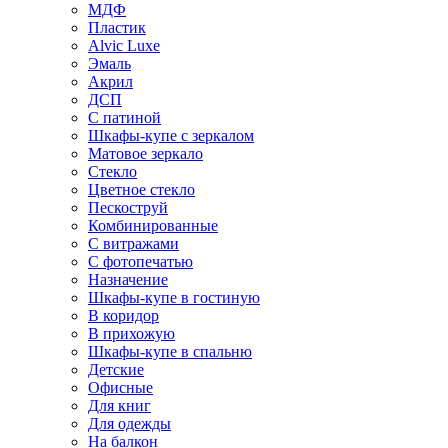
МДФ
Пластик
Alvic Luxe
Эмаль
Акрил
ДСП
С патиной
Шкафы-купе с зеркалом
Матовое зеркало
Стекло
Цветное стекло
Пескоструй
Комбинированные
С витражами
С фотопечатью
Назначение
Шкафы-купе в гостиную
В коридор
В прихожую
Шкафы-купе в спальню
Детские
Офисные
Для книг
Для одежды
На балкон