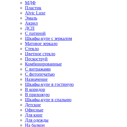
МДФ
Пластик
Alvic Luxe
Эмаль
Акрил
ДСП
С патиной
Шкафы-купе с зеркалом
Матовое зеркало
Стекло
Цветное стекло
Пескоструй
Комбинированные
С витражами
С фотопечатью
Назначение
Шкафы-купе в гостиную
В коридор
В прихожую
Шкафы-купе в спальню
Детские
Офисные
Для книг
Для одежды
На балкон