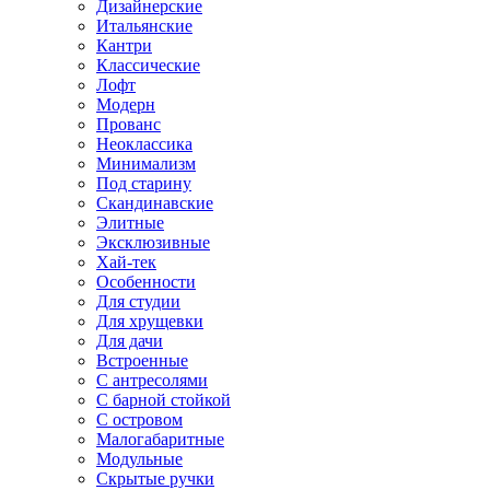
Дизайнерские
Итальянские
Кантри
Классические
Лофт
Модерн
Прованс
Неоклассика
Минимализм
Под старину
Скандинавские
Элитные
Эксклюзивные
Хай-тек
Особенности
Для студии
Для хрущевки
Для дачи
Встроенные
С антресолями
С барной стойкой
С островом
Малогабаритные
Модульные
Скрытые ручки