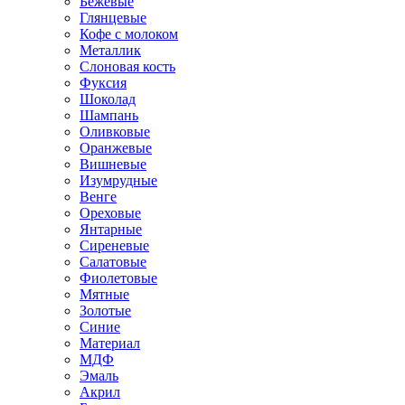
Бежевые
Глянцевые
Кофе с молоком
Металлик
Слоновая кость
Фуксия
Шоколад
Шампань
Оливковые
Оранжевые
Вишневые
Изумрудные
Венге
Ореховые
Янтарные
Сиреневые
Салатовые
Фиолетовые
Мятные
Золотые
Синие
Материал
МДФ
Эмаль
Акрил