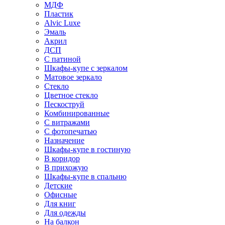
МДФ
Пластик
Alvic Luxe
Эмаль
Акрил
ДСП
С патиной
Шкафы-купе с зеркалом
Матовое зеркало
Стекло
Цветное стекло
Пескоструй
Комбинированные
С витражами
С фотопечатью
Назначение
Шкафы-купе в гостиную
В коридор
В прихожую
Шкафы-купе в спальню
Детские
Офисные
Для книг
Для одежды
На балкон