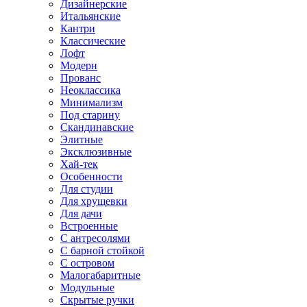
Дизайнерские
Итальянские
Кантри
Классические
Лофт
Модерн
Прованс
Неоклассика
Минимализм
Под старину
Скандинавские
Элитные
Эксклюзивные
Хай-тек
Особенности
Для студии
Для хрущевки
Для дачи
Встроенные
С антресолями
С барной стойкой
С островом
Малогабаритные
Модульные
Скрытые ручки