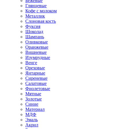
Бежевые
Глянцевые
Кофе с молоком
Металлик
Слоновая кость
Фуксия
Шоколад
Шампань
Оливковые
Оранжевые
Вишневые
Изумрудные
Венге
Ореховые
Янтарные
Сиреневые
Салатовые
Фиолетовые
Мятные
Золотые
Синие
Материал
МДФ
Эмаль
Акрил