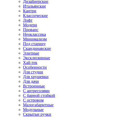
Дизайнерские
Итальянские
Кантри
Классические
Лофт
Модерн
Прованс
Неоклассика
Минимализм
Под старину
Скандинавские
Элитные
Эксклюзивные
Хай-тек
Особенности
Для студии
Для хрущевки
Для дачи
Встроенные
С антресолями
С барной стойкой
С островом
Малогабаритные
Модульные
Скрытые ручки