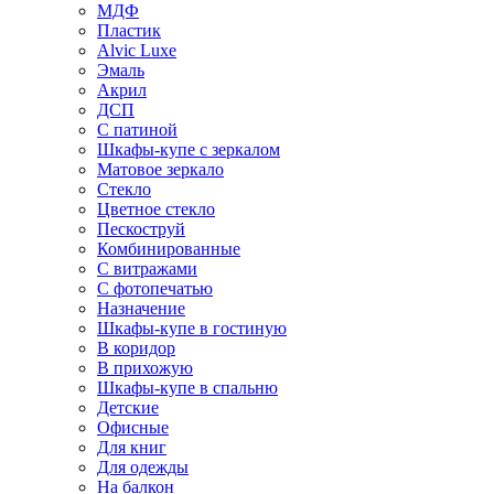
МДФ
Пластик
Alvic Luxe
Эмаль
Акрил
ДСП
С патиной
Шкафы-купе с зеркалом
Матовое зеркало
Стекло
Цветное стекло
Пескоструй
Комбинированные
С витражами
С фотопечатью
Назначение
Шкафы-купе в гостиную
В коридор
В прихожую
Шкафы-купе в спальню
Детские
Офисные
Для книг
Для одежды
На балкон