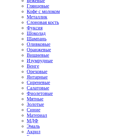
Бежевые
Глянцевые
Кофе с молоком
Металлик
Слоновая кость
Фуксия
Шоколад
Шампань
Оливковые
Оранжевые
Вишневые
Изумрудные
Венге
Ореховые
Янтарные
Сиреневые
Салатовые
Фиолетовые
Мятные
Золотые
Синие
Материал
МДФ
Эмаль
Акрил