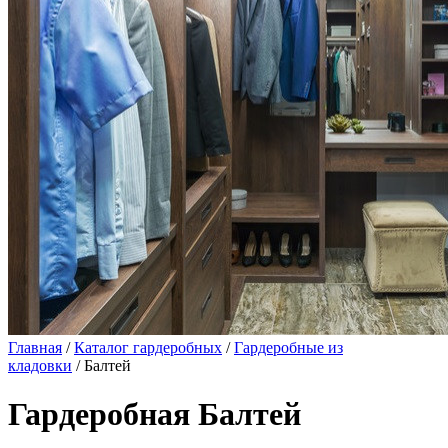
Главная
/
Каталог гардеробных
/
Гардеробные из
кладовки
/ Балтей
Гардеробная Балтей