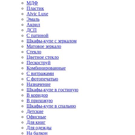
МДФ
Пластик
Alvic Luxe
Эмаль
Акрил
ДСП
С патиной
Шкафы-купе с зеркалом
Матовое зеркало
Стекло
Цветное стекло
Пескоструй
Комбинированные
С витражами
С фотопечатью
Назначение
Шкафы-купе в гостиную
В коридор
В прихожую
Шкафы-купе в спальню
Детские
Офисные
Для книг
Для одежды
На балкон