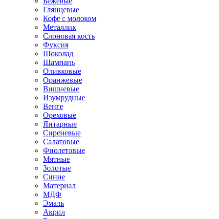
Бежевые
Глянцевые
Кофе с молоком
Металлик
Слоновая кость
Фуксия
Шоколад
Шампань
Оливковые
Оранжевые
Вишневые
Изумрудные
Венге
Ореховые
Янтарные
Сиреневые
Салатовые
Фиолетовые
Мятные
Золотые
Синие
Материал
МДФ
Эмаль
Акрил