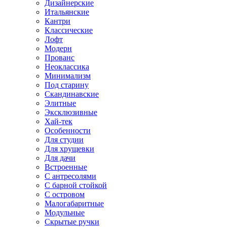
Дизайнерские
Итальянские
Кантри
Классические
Лофт
Модерн
Прованс
Неоклассика
Минимализм
Под старину
Скандинавские
Элитные
Эксклюзивные
Хай-тек
Особенности
Для студии
Для хрущевки
Для дачи
Встроенные
С антресолями
С барной стойкой
С островом
Малогабаритные
Модульные
Скрытые ручки