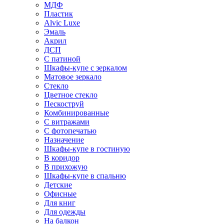
МДФ
Пластик
Alvic Luxe
Эмаль
Акрил
ДСП
С патиной
Шкафы-купе с зеркалом
Матовое зеркало
Стекло
Цветное стекло
Пескоструй
Комбинированные
С витражами
С фотопечатью
Назначение
Шкафы-купе в гостиную
В коридор
В прихожую
Шкафы-купе в спальню
Детские
Офисные
Для книг
Для одежды
На балкон