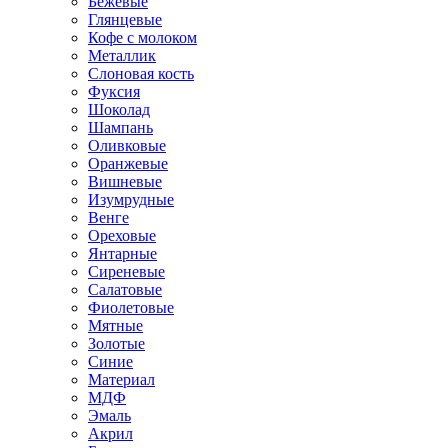
Бежевые
Глянцевые
Кофе с молоком
Металлик
Слоновая кость
Фуксия
Шоколад
Шампань
Оливковые
Оранжевые
Вишневые
Изумрудные
Венге
Ореховые
Янтарные
Сиреневые
Салатовые
Фиолетовые
Мятные
Золотые
Синие
Материал
МДФ
Эмаль
Акрил