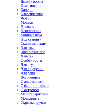
Дизайнерские
Итальянские
Кантри
Классические
Лофт
Модерн
Прованс
Неоклассика
Минимализм
Под старину
Скандинавские
Элитные
Эксклюзивные
Хай-тек
Особенности
Для студии
Для хрущевки
Для дачи
Встроенные
С антресолями
С барной стойкой
С островом
Малогабаритные
Модульные
Скрытые ручки