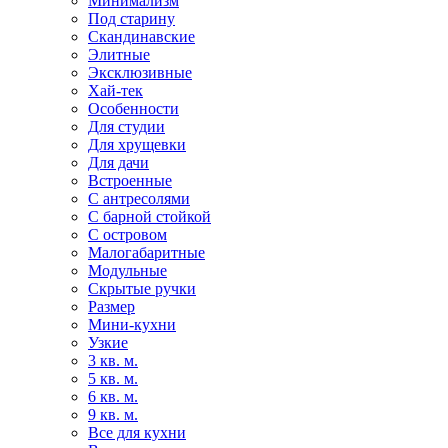
Минимализм
Под старину
Скандинавские
Элитные
Эксклюзивные
Хай-тек
Особенности
Для студии
Для хрущевки
Для дачи
Встроенные
С антресолями
С барной стойкой
С островом
Малогабаритные
Модульные
Скрытые ручки
Размер
Мини-кухни
Узкие
3 кв. м.
5 кв. м.
6 кв. м.
9 кв. м.
Все для кухни