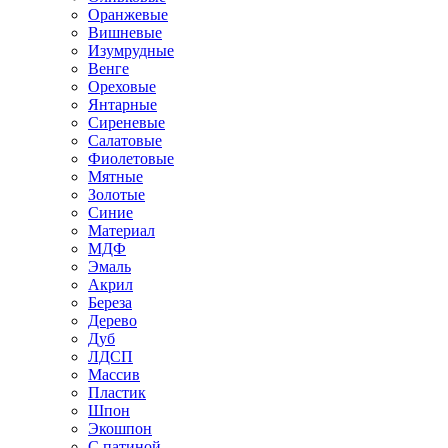
Оранжевые
Вишневые
Изумрудные
Венге
Ореховые
Янтарные
Сиреневые
Салатовые
Фиолетовые
Мятные
Золотые
Синие
Материал
МДФ
Эмаль
Акрил
Береза
Дерево
Дуб
ЛДСП
Массив
Пластик
Шпон
Экошпон
С патиной