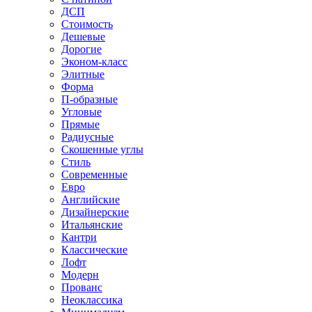
ДСП
Стоимость
Дешевые
Дорогие
Эконом-класс
Элитные
Форма
П-образные
Угловые
Прямые
Радиусные
Скошенные углы
Стиль
Современные
Евро
Английские
Дизайнерские
Итальянские
Кантри
Классические
Лофт
Модерн
Прованс
Неоклассика