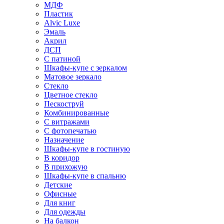
МДФ
Пластик
Alvic Luxe
Эмаль
Акрил
ДСП
С патиной
Шкафы-купе с зеркалом
Матовое зеркало
Стекло
Цветное стекло
Пескоструй
Комбинированные
С витражами
С фотопечатью
Назначение
Шкафы-купе в гостиную
В коридор
В прихожую
Шкафы-купе в спальню
Детские
Офисные
Для книг
Для одежды
На балкон