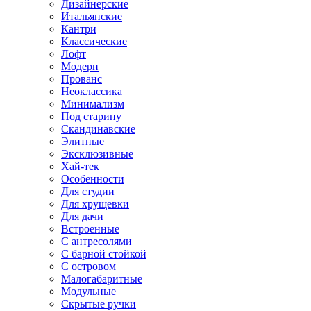
Дизайнерские
Итальянские
Кантри
Классические
Лофт
Модерн
Прованс
Неоклассика
Минимализм
Под старину
Скандинавские
Элитные
Эксклюзивные
Хай-тек
Особенности
Для студии
Для хрущевки
Для дачи
Встроенные
С антресолями
С барной стойкой
С островом
Малогабаритные
Модульные
Скрытые ручки