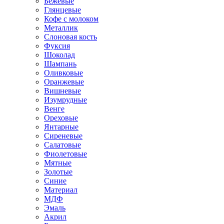
Бежевые
Глянцевые
Кофе с молоком
Металлик
Слоновая кость
Фуксия
Шоколад
Шампань
Оливковые
Оранжевые
Вишневые
Изумрудные
Венге
Ореховые
Янтарные
Сиреневые
Салатовые
Фиолетовые
Мятные
Золотые
Синие
Материал
МДФ
Эмаль
Акрил