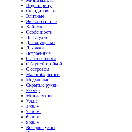
Минимализм
Под старину
Скандинавские
Элитные
Эксклюзивные
Хай-тек
Особенности
Для студии
Для хрущевки
Для дачи
Встроенные
С антресолями
С барной стойкой
С островом
Малогабаритные
Модульные
Скрытые ручки
Размер
Мини-кухни
Узкие
3 кв. м.
5 кв. м.
6 кв. м.
9 кв. м.
Все для кухни