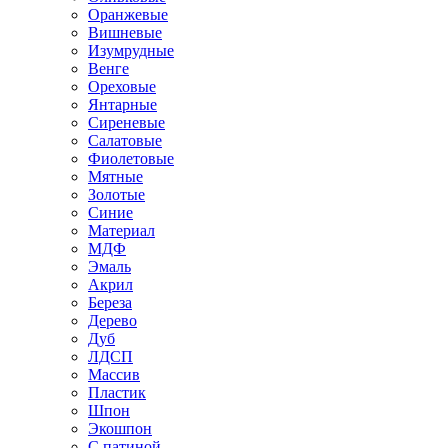
Оранжевые
Вишневые
Изумрудные
Венге
Ореховые
Янтарные
Сиреневые
Салатовые
Фиолетовые
Мятные
Золотые
Синие
Материал
МДФ
Эмаль
Акрил
Береза
Дерево
Дуб
ЛДСП
Массив
Пластик
Шпон
Экошпон
С патиной