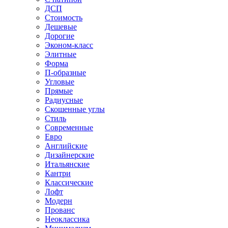
ДСП
Стоимость
Дешевые
Дорогие
Эконом-класс
Элитные
Форма
П-образные
Угловые
Прямые
Радиусные
Скошенные углы
Стиль
Современные
Евро
Английские
Дизайнерские
Итальянские
Кантри
Классические
Лофт
Модерн
Прованс
Неоклассика