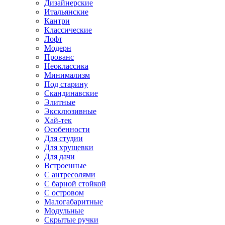
Дизайнерские
Итальянские
Кантри
Классические
Лофт
Модерн
Прованс
Неоклассика
Минимализм
Под старину
Скандинавские
Элитные
Эксклюзивные
Хай-тек
Особенности
Для студии
Для хрущевки
Для дачи
Встроенные
С антресолями
С барной стойкой
С островом
Малогабаритные
Модульные
Скрытые ручки