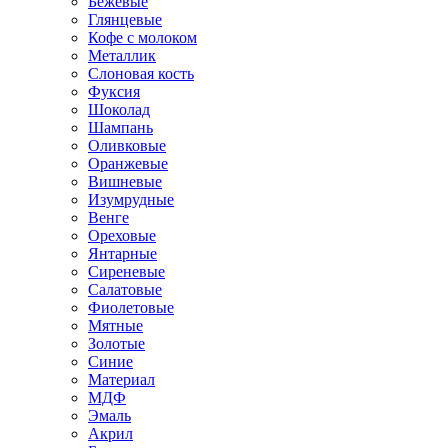
Бежевые
Глянцевые
Кофе с молоком
Металлик
Слоновая кость
Фуксия
Шоколад
Шампань
Оливковые
Оранжевые
Вишневые
Изумрудные
Венге
Ореховые
Янтарные
Сиреневые
Салатовые
Фиолетовые
Мятные
Золотые
Синие
Материал
МДФ
Эмаль
Акрил