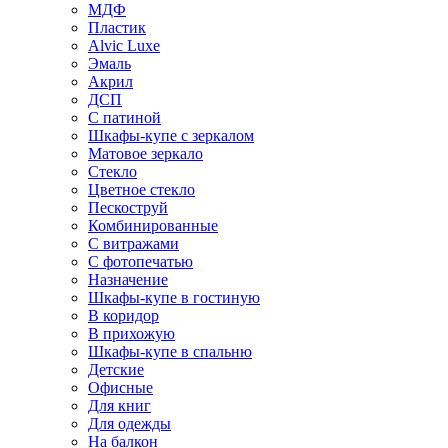
МДФ
Пластик
Alvic Luxe
Эмаль
Акрил
ДСП
С патиной
Шкафы-купе с зеркалом
Матовое зеркало
Стекло
Цветное стекло
Пескоструй
Комбинированные
С витражами
С фотопечатью
Назначение
Шкафы-купе в гостиную
В коридор
В прихожую
Шкафы-купе в спальню
Детские
Офисные
Для книг
Для одежды
На балкон