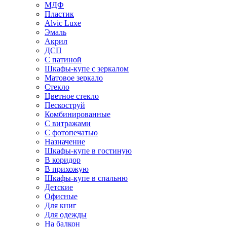
МДФ
Пластик
Alvic Luxe
Эмаль
Акрил
ДСП
С патиной
Шкафы-купе с зеркалом
Матовое зеркало
Стекло
Цветное стекло
Пескоструй
Комбинированные
С витражами
С фотопечатью
Назначение
Шкафы-купе в гостиную
В коридор
В прихожую
Шкафы-купе в спальню
Детские
Офисные
Для книг
Для одежды
На балкон