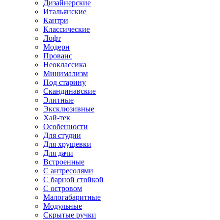
Дизайнерские
Итальянские
Кантри
Классические
Лофт
Модерн
Прованс
Неоклассика
Минимализм
Под старину
Скандинавские
Элитные
Эксклюзивные
Хай-тек
Особенности
Для студии
Для хрущевки
Для дачи
Встроенные
С антресолями
С барной стойкой
С островом
Малогабаритные
Модульные
Скрытые ручки