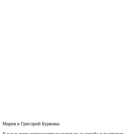
Мария и Григорий Бурковы
У нас в доме нестандартная кухня из-за короба и выступов,