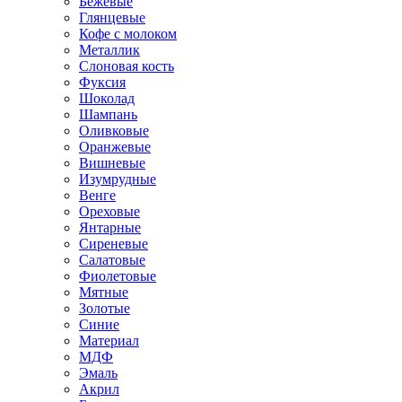
Бежевые
Глянцевые
Кофе с молоком
Металлик
Слоновая кость
Фуксия
Шоколад
Шампань
Оливковые
Оранжевые
Вишневые
Изумрудные
Венге
Ореховые
Янтарные
Сиреневые
Салатовые
Фиолетовые
Мятные
Золотые
Синие
Материал
МДФ
Эмаль
Акрил