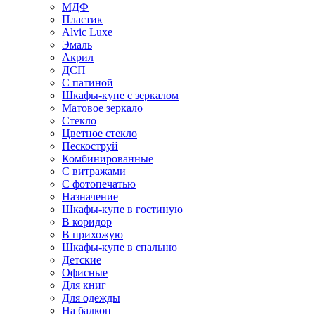
МДФ
Пластик
Alvic Luxe
Эмаль
Акрил
ДСП
С патиной
Шкафы-купе с зеркалом
Матовое зеркало
Стекло
Цветное стекло
Пескоструй
Комбинированные
С витражами
С фотопечатью
Назначение
Шкафы-купе в гостиную
В коридор
В прихожую
Шкафы-купе в спальню
Детские
Офисные
Для книг
Для одежды
На балкон