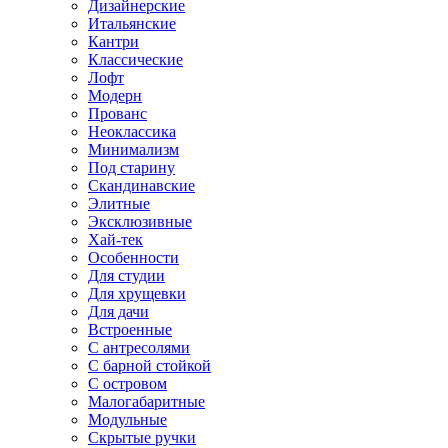
Дизайнерские
Итальянские
Кантри
Классические
Лофт
Модерн
Прованс
Неоклассика
Минимализм
Под старину
Скандинавские
Элитные
Эксклюзивные
Хай-тек
Особенности
Для студии
Для хрущевки
Для дачи
Встроенные
С антресолями
С барной стойкой
С островом
Малогабаритные
Модульные
Скрытые ручки