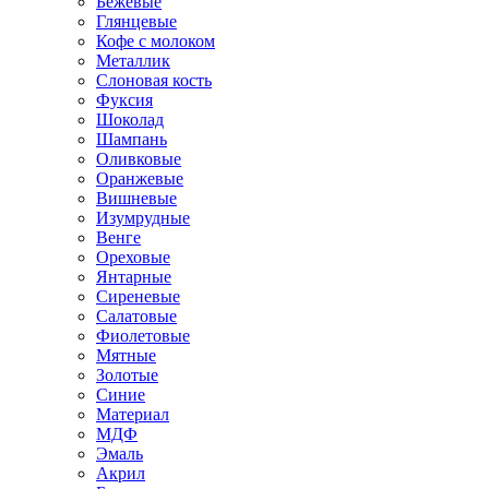
Бежевые
Глянцевые
Кофе с молоком
Металлик
Слоновая кость
Фуксия
Шоколад
Шампань
Оливковые
Оранжевые
Вишневые
Изумрудные
Венге
Ореховые
Янтарные
Сиреневые
Салатовые
Фиолетовые
Мятные
Золотые
Синие
Материал
МДФ
Эмаль
Акрил