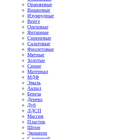
Оранжевые
Вишневые
Изумрудные
Венге
Ореховые
Янтарные
Сиреневые
Салатовые
Фиолетовые
Мятные
Золотые
Синие
Материал
МДФ
Эмаль
Акрил
Береза
Дерево
Дуб
ЛДСП
Массив
Пластик
Шпон
Экошпон
С патиной