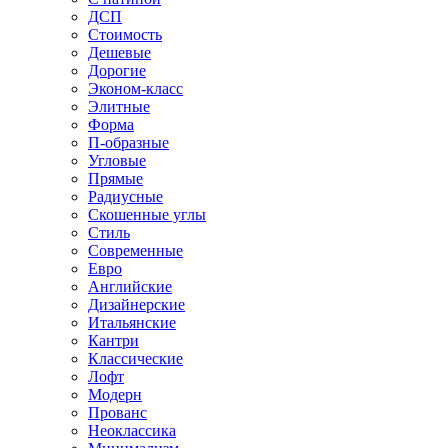
ДСП
Стоимость
Дешевые
Дорогие
Эконом-класс
Элитные
Форма
П-образные
Угловые
Прямые
Радиусные
Скошенные углы
Стиль
Современные
Евро
Английские
Дизайнерские
Итальянские
Кантри
Классические
Лофт
Модерн
Прованс
Неоклассика