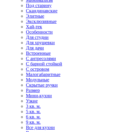
Минимализм
Под старину
Скандинавские
Элитные
Эксклюзивные
Хай-тек
Особенности
Для студии
Для хрущевки
Для дачи
Встроенные
С антресолями
С барной стойкой
С островом
Малогабаритные
Модульные
Скрытые ручки
Размер
Мини-кухни
Узкие
3 кв. м.
5 кв. м.
6 кв. м.
9 кв. м.
Все для кухни