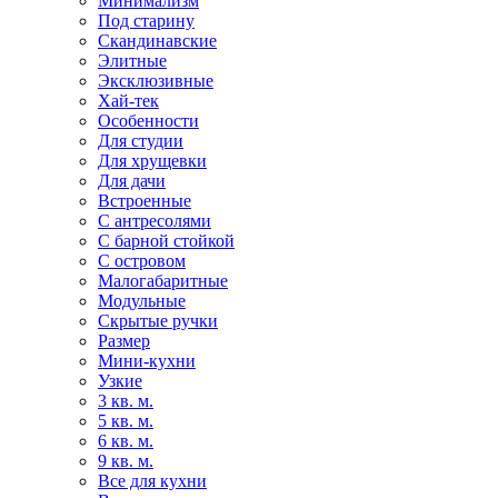
Минимализм
Под старину
Скандинавские
Элитные
Эксклюзивные
Хай-тек
Особенности
Для студии
Для хрущевки
Для дачи
Встроенные
С антресолями
С барной стойкой
С островом
Малогабаритные
Модульные
Скрытые ручки
Размер
Мини-кухни
Узкие
3 кв. м.
5 кв. м.
6 кв. м.
9 кв. м.
Все для кухни