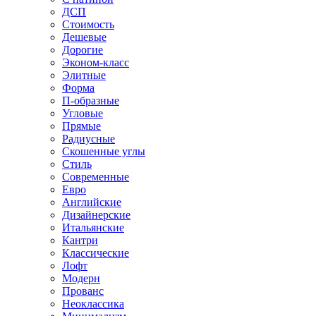
ДСП
Стоимость
Дешевые
Дорогие
Эконом-класс
Элитные
Форма
П-образные
Угловые
Прямые
Радиусные
Скошенные углы
Стиль
Современные
Евро
Английские
Дизайнерские
Итальянские
Кантри
Классические
Лофт
Модерн
Прованс
Неоклассика