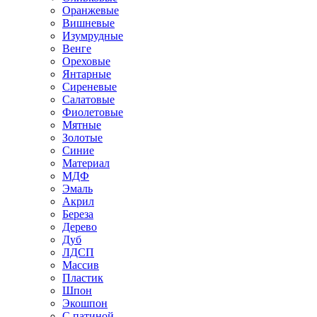
Оранжевые
Вишневые
Изумрудные
Венге
Ореховые
Янтарные
Сиреневые
Салатовые
Фиолетовые
Мятные
Золотые
Синие
Материал
МДФ
Эмаль
Акрил
Береза
Дерево
Дуб
ЛДСП
Массив
Пластик
Шпон
Экошпон
С патиной