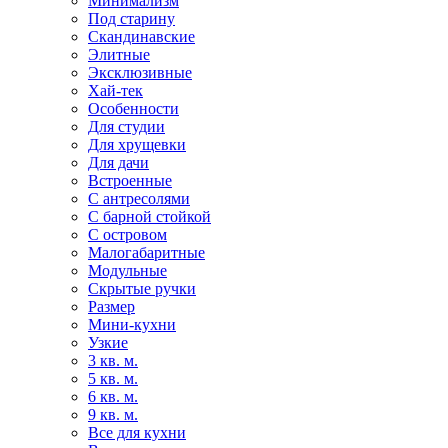
Минимализм
Под старину
Скандинавские
Элитные
Эксклюзивные
Хай-тек
Особенности
Для студии
Для хрущевки
Для дачи
Встроенные
С антресолями
С барной стойкой
С островом
Малогабаритные
Модульные
Скрытые ручки
Размер
Мини-кухни
Узкие
3 кв. м.
5 кв. м.
6 кв. м.
9 кв. м.
Все для кухни