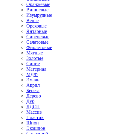
Оранжевые
Вишневые
Изумрудные
Венге
Ореховые
Янтарные
Сиреневые
Салатовые
Фиолетовые
Мятные
Золотые
Синие
Материал
МДФ
Эмаль
Акрил
Береза
Дерево
Дуб
ЛДСП
Массив
Пластик
Шпон
Экошпон
С патиной