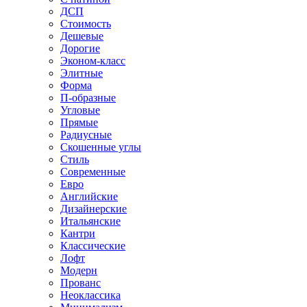
ДСП
Стоимость
Дешевые
Дорогие
Эконом-класс
Элитные
Форма
П-образные
Угловые
Прямые
Радиусные
Скошенные углы
Стиль
Современные
Евро
Английские
Дизайнерские
Итальянские
Кантри
Классические
Лофт
Модерн
Прованс
Неоклассика