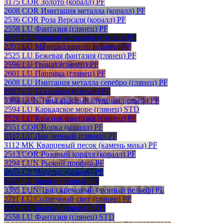
3175 COR Золото (коралл) PF
2608 COR Имитация металла (коралл) PF
2536 COR Роза Версаля (коралл) PF
2558 LU Фантазия (глянец) PF
2617 LU Черный металлик (глянец) PF
2207 LU Минерал глянец (глянец) PF
2525 LU Бежевая фантазия (глянец) PF
2596 LU Гранат (глянец) PF
2601 LU Паприка (глянец) PF
2608 LU Имитация металла серебро (глянец) PF
2621 LU Галактика (глянец) PF
3384 LUN Твид красный (лунный рельеф) PF
2594 LU Каркадское море (глянец) STD
2526 LU Красная фантазия (глянец) PF
2551 COR Норка (коралл) PF
3317 LU Лен черный (глянец) PF
3112 MK Кварцевый песок (камень мика) PF
2513 COR Розовый коралл (коралл) PF
3294 LUN Рыжий порфир PF
2623 LU Лазурит (глянец) PF
2527 LU Бронза (глянец) PF
3385 LUN Твид кремовый (лунный рельеф) PF
2211 LU Солнечный свет (глянец) PF
2527 LU Бронза (глянец) STD
2558 LU Фантазия (глянец) STD