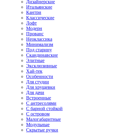
Дизайнерские
Итальянские
Кантри
Классические
Лофт
Модерн
Прованс
Неоклассика
Минимализм
Под старину
Скандинавские
Элитные
Эксклюзивные
Хай-тек
Особенности
Для студии
Для хрущевки
Для дачи
Встроенные
С антресолями
С барной стойкой
С островом
Малогабаритные
Модульные
Скрытые ручки