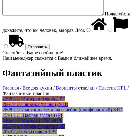
Пожалуйста,
докажите, что вы человек, выбрав
Дом
.
Спасибо за Ваше сообщение!
Наш менеджер свяжется с Вами в ближайшее время.
Фантазийный пластик
Главная
/
Все для кухни
/
Варианты отделки
/
Пластик HPL
/
Фантазийный пластик
2208 LU Минерал (глянец) PF
2601 LU Паприка (глянец) STD
2608 LU Имитация металла серебро (шлифованный) STD
2593 LU Шафран (глянец) PF
2205 LU Минера (глянец) PF
2625 COR Графит (коралл) PF
2633 LU Охра (глянец) PF