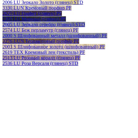
2006 LU Зеркало Золото (глянец) STD
3330 LUN Кремовый порфир PF
2625 LU Графит (глянец) PF
2203 LU Минерал (глянец) PF
2005 LU Зеркало серебро (глянец) STD
2574 LU Беж перламутр (глянец) PF
2000 S Шлифованный металл (шлифованный) PF
3276 LUN Терракотовый порфир PF
2003 S Шлифованное золото (шлифованный) PF
2619 TEX Кремовый лен (текстиль) PF
2513 LU Розовый коралл (глянец) PF
2536 LU Роза Версаля (глянец) STD