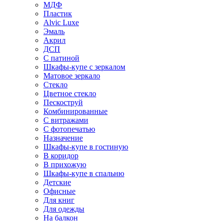
МДФ
Пластик
Alvic Luxe
Эмаль
Акрил
ДСП
С патиной
Шкафы-купе с зеркалом
Матовое зеркало
Стекло
Цветное стекло
Пескоструй
Комбинированные
С витражами
С фотопечатью
Назначение
Шкафы-купе в гостиную
В коридор
В прихожую
Шкафы-купе в спальню
Детские
Офисные
Для книг
Для одежды
На балкон