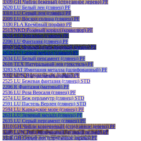
3309 GH Чибли бежевый (струганное дерево) PF
2620 LU Белый лен (глянец) PF
3318 LU Серый лен (глянец) PF
2209 LU Восход солнца (глянец) PF
3330 FLA Кремовый порфир PF
2513 NKD Розовый коралл (кракелюр) PF
2624 LU Хризолит (глянец) PF
2206 LU Фантазия (глянец) PF
0997 QZ Черный селен матовый (кварц) PF
2632 LU Синий металл (глянец) PF
2634 LU Белый пергамент (глянец) PF
2618 TEX Натуральный лен (текстиль) PF
3283 SAT Имитация металла (шлифованный) PF
3297 LUN Натуральный порфир PF
2525 LU Бежевая фантазия (глянец) STD
2206 R Фантазия (матовый) PF
2536 LU Роза Версаля (глянец) PF
2574 LU Беж перламутр (глянец) STD
2591 LU Пастель Верлен (глянец) STD
2594 LU Каркадское море (глянец) PF
2631 LU Зеленый металл (глянец) PF
2635 LU Серый пергамент (глянец) PF
3310 GH Чибли коричневый (струганное дерево) PF
3386 LUN Твид коричневый (лунный рельеф) PF
3318 GH Серый лен (струганное дерево) PF