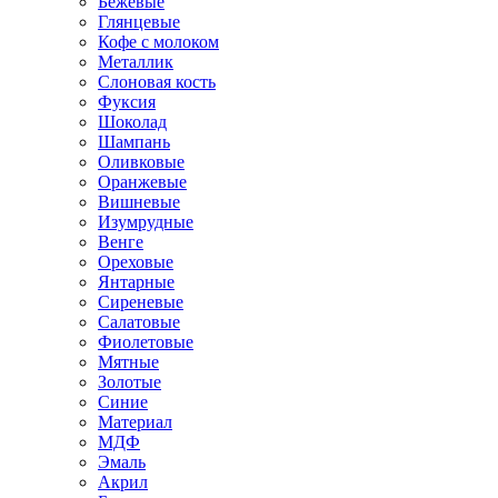
Бежевые
Глянцевые
Кофе с молоком
Металлик
Слоновая кость
Фуксия
Шоколад
Шампань
Оливковые
Оранжевые
Вишневые
Изумрудные
Венге
Ореховые
Янтарные
Сиреневые
Салатовые
Фиолетовые
Мятные
Золотые
Синие
Материал
МДФ
Эмаль
Акрил