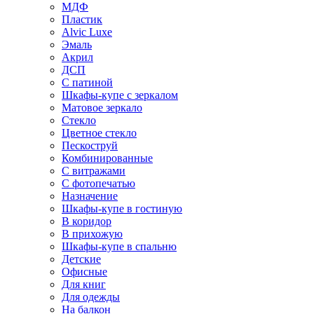
МДФ
Пластик
Alvic Luxe
Эмаль
Акрил
ДСП
С патиной
Шкафы-купе с зеркалом
Матовое зеркало
Стекло
Цветное стекло
Пескоструй
Комбинированные
С витражами
С фотопечатью
Назначение
Шкафы-купе в гостиную
В коридор
В прихожую
Шкафы-купе в спальню
Детские
Офисные
Для книг
Для одежды
На балкон