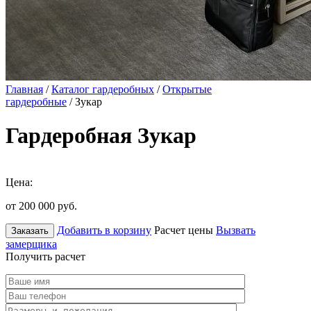
Главная
/
Каталог гардеробных
/
Открытые
гардеробные
/ Зукар
Гардеробная Зукар
Цена:
от 200 000
руб.
Добавить в корзину
Расчет цены
Вызвать
Заказать
замерщика
Получить расчет