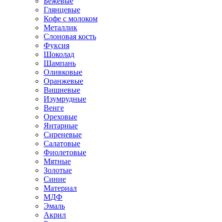
Бежевые
Глянцевые
Кофе с молоком
Металлик
Слоновая кость
Фуксия
Шоколад
Шампань
Оливковые
Оранжевые
Вишневые
Изумрудные
Венге
Ореховые
Янтарные
Сиреневые
Салатовые
Фиолетовые
Мятные
Золотые
Синие
Материал
МДФ
Эмаль
Акрил