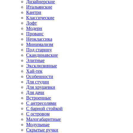
Дизайнерские
Итальянские
Кантри
Классические
Лофт
Модерн
Прованс
Неоклассика
Минимализм
Под старину
Скандинавские
Элитные
Эксклюзивные
Хай-тек
Особенности
Для студии
Для хрущевки
Для дачи
Встроенные
С антресолями
С барной стойкой
С островом
Малогабаритные
Модульные
Скрытые ручки