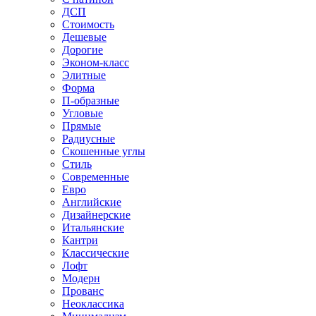
ДСП
Стоимость
Дешевые
Дорогие
Эконом-класс
Элитные
Форма
П-образные
Угловые
Прямые
Радиусные
Скошенные углы
Стиль
Современные
Евро
Английские
Дизайнерские
Итальянские
Кантри
Классические
Лофт
Модерн
Прованс
Неоклассика