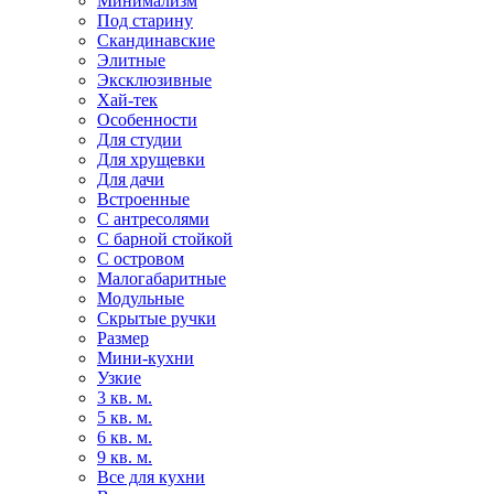
Минимализм
Под старину
Скандинавские
Элитные
Эксклюзивные
Хай-тек
Особенности
Для студии
Для хрущевки
Для дачи
Встроенные
С антресолями
С барной стойкой
С островом
Малогабаритные
Модульные
Скрытые ручки
Размер
Мини-кухни
Узкие
3 кв. м.
5 кв. м.
6 кв. м.
9 кв. м.
Все для кухни