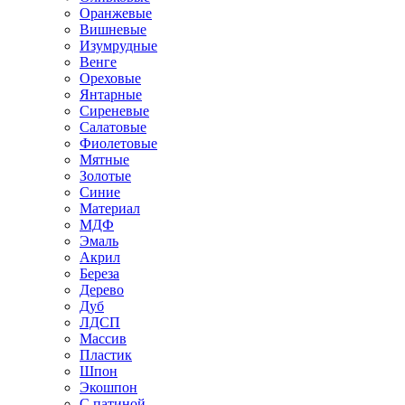
Оранжевые
Вишневые
Изумрудные
Венге
Ореховые
Янтарные
Сиреневые
Салатовые
Фиолетовые
Мятные
Золотые
Синие
Материал
МДФ
Эмаль
Акрил
Береза
Дерево
Дуб
ЛДСП
Массив
Пластик
Шпон
Экошпон
С патиной