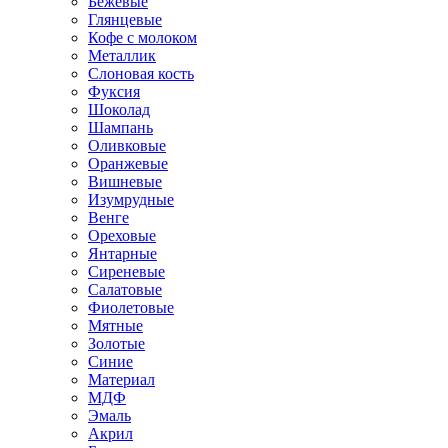
Бежевые
Глянцевые
Кофе с молоком
Металлик
Слоновая кость
Фуксия
Шоколад
Шампань
Оливковые
Оранжевые
Вишневые
Изумрудные
Венге
Ореховые
Янтарные
Сиреневые
Салатовые
Фиолетовые
Мятные
Золотые
Синие
Материал
МДФ
Эмаль
Акрил