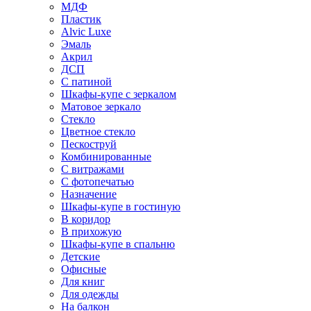
МДФ
Пластик
Alvic Luxe
Эмаль
Акрил
ДСП
С патиной
Шкафы-купе с зеркалом
Матовое зеркало
Стекло
Цветное стекло
Пескоструй
Комбинированные
С витражами
С фотопечатью
Назначение
Шкафы-купе в гостиную
В коридор
В прихожую
Шкафы-купе в спальню
Детские
Офисные
Для книг
Для одежды
На балкон