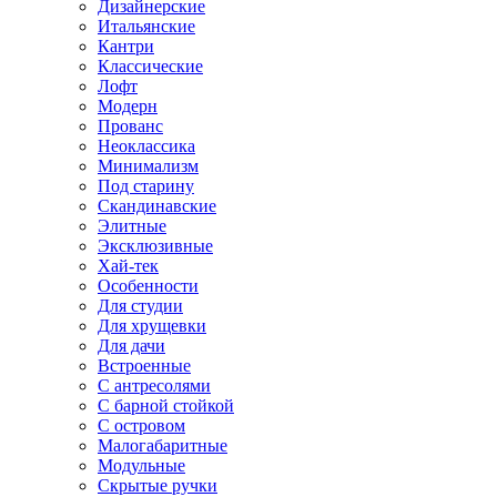
Дизайнерские
Итальянские
Кантри
Классические
Лофт
Модерн
Прованс
Неоклассика
Минимализм
Под старину
Скандинавские
Элитные
Эксклюзивные
Хай-тек
Особенности
Для студии
Для хрущевки
Для дачи
Встроенные
С антресолями
С барной стойкой
С островом
Малогабаритные
Модульные
Скрытые ручки