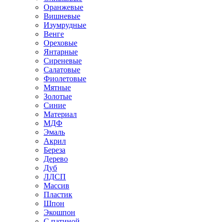
Оранжевые
Вишневые
Изумрудные
Венге
Ореховые
Янтарные
Сиреневые
Салатовые
Фиолетовые
Мятные
Золотые
Синие
Материал
МДФ
Эмаль
Акрил
Береза
Дерево
Дуб
ЛДСП
Массив
Пластик
Шпон
Экошпон
С патиной