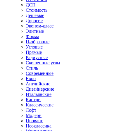
ДСП
Стоимость
Дешевые
Дорогие
Эконом-класс
Элитные
Форма
П-образные
Угловые
Прямые
Радиусные
Скошенные углы
Стиль
Современные
Евро
Английские
Дизайнерские
Итальянские
Кантри
Классические
Лофт
Модерн
Прованс
Неоклассика