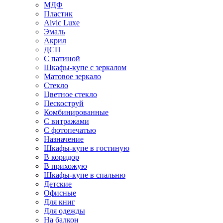
МДФ
Пластик
Alvic Luxe
Эмаль
Акрил
ДСП
С патиной
Шкафы-купе с зеркалом
Матовое зеркало
Стекло
Цветное стекло
Пескоструй
Комбинированные
С витражами
С фотопечатью
Назначение
Шкафы-купе в гостиную
В коридор
В прихожую
Шкафы-купе в спальню
Детские
Офисные
Для книг
Для одежды
На балкон