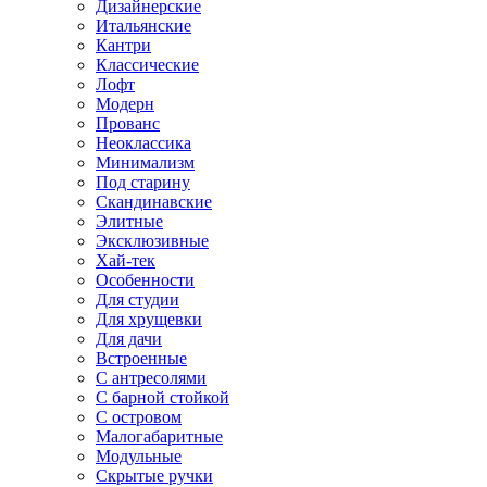
Дизайнерские
Итальянские
Кантри
Классические
Лофт
Модерн
Прованс
Неоклассика
Минимализм
Под старину
Скандинавские
Элитные
Эксклюзивные
Хай-тек
Особенности
Для студии
Для хрущевки
Для дачи
Встроенные
С антресолями
С барной стойкой
С островом
Малогабаритные
Модульные
Скрытые ручки