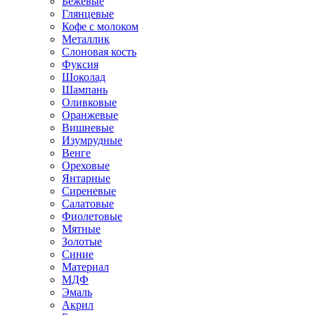
Бежевые
Глянцевые
Кофе с молоком
Металлик
Слоновая кость
Фуксия
Шоколад
Шампань
Оливковые
Оранжевые
Вишневые
Изумрудные
Венге
Ореховые
Янтарные
Сиреневые
Салатовые
Фиолетовые
Мятные
Золотые
Синие
Материал
МДФ
Эмаль
Акрил