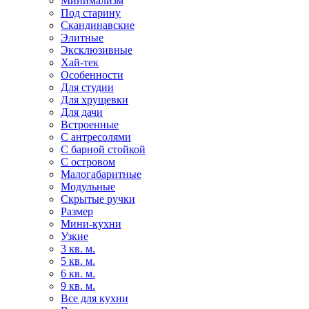
Минимализм
Под старину
Скандинавские
Элитные
Эксклюзивные
Хай-тек
Особенности
Для студии
Для хрущевки
Для дачи
Встроенные
С антресолями
С барной стойкой
С островом
Малогабаритные
Модульные
Скрытые ручки
Размер
Мини-кухни
Узкие
3 кв. м.
5 кв. м.
6 кв. м.
9 кв. м.
Все для кухни