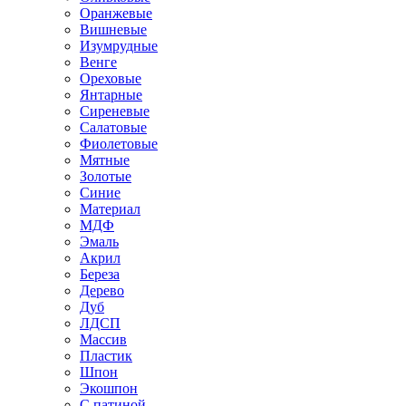
Оранжевые
Вишневые
Изумрудные
Венге
Ореховые
Янтарные
Сиреневые
Салатовые
Фиолетовые
Мятные
Золотые
Синие
Материал
МДФ
Эмаль
Акрил
Береза
Дерево
Дуб
ЛДСП
Массив
Пластик
Шпон
Экошпон
С патиной