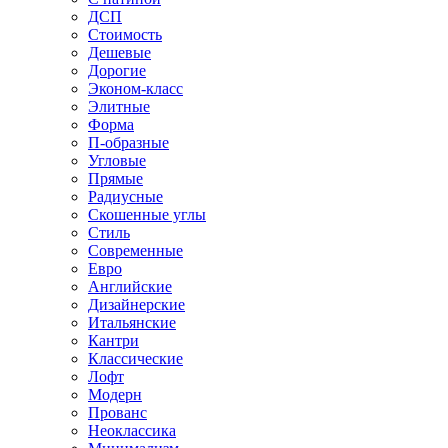
ДСП
Стоимость
Дешевые
Дорогие
Эконом-класс
Элитные
Форма
П-образные
Угловые
Прямые
Радиусные
Скошенные углы
Стиль
Современные
Евро
Английские
Дизайнерские
Итальянские
Кантри
Классические
Лофт
Модерн
Прованс
Неоклассика