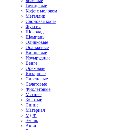
Бежевые
Глянцевые
Кофе с молоком
Металлик
Слоновая кость
Фуксия
Шоколад
Шампань
Оливковые
Оранжевые
Вишневые
Изумрудные
Венге
Ореховые
Янтарные
Сиреневые
Салатовые
Фиолетовые
Мятные
Золотые
Синие
Материал
МДФ
Эмаль
Акрил