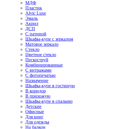
МДФ
Пластик
Alvic Luxe
Эмаль
Акрил
ДСП
С патиной
Шкафы-купе с зеркалом
Матовое зеркало
Стекло
Цветное стекло
Пескоструй
Комбинированные
С витражами
С фотопечатью
Назначение
Шкафы-купе в гостиную
В коридор
В прихожую
Шкафы-купе в спальню
Детские
Офисные
Для книг
Для одежды
На балкон