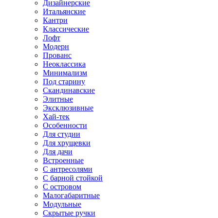
Дизайнерские
Итальянские
Кантри
Классические
Лофт
Модерн
Прованс
Неоклассика
Минимализм
Под старину
Скандинавские
Элитные
Эксклюзивные
Хай-тек
Особенности
Для студии
Для хрущевки
Для дачи
Встроенные
С антресолями
С барной стойкой
С островом
Малогабаритные
Модульные
Скрытые ручки