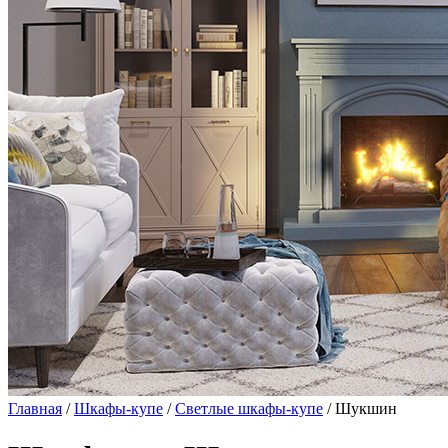
Главная
/
Шкафы-купе
/
Светлые шкафы-купе
/ Шукшин