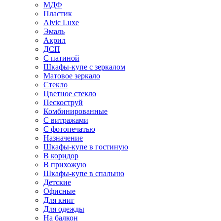
МДФ
Пластик
Alvic Luxe
Эмаль
Акрил
ДСП
С патиной
Шкафы-купе с зеркалом
Матовое зеркало
Стекло
Цветное стекло
Пескоструй
Комбинированные
С витражами
С фотопечатью
Назначение
Шкафы-купе в гостиную
В коридор
В прихожую
Шкафы-купе в спальню
Детские
Офисные
Для книг
Для одежды
На балкон