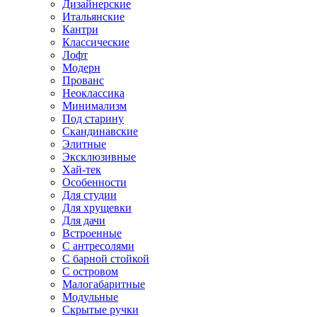
Дизайнерские
Итальянские
Кантри
Классические
Лофт
Модерн
Прованс
Неоклассика
Минимализм
Под старину
Скандинавские
Элитные
Эксклюзивные
Хай-тек
Особенности
Для студии
Для хрущевки
Для дачи
Встроенные
С антресолями
С барной стойкой
С островом
Малогабаритные
Модульные
Скрытые ручки