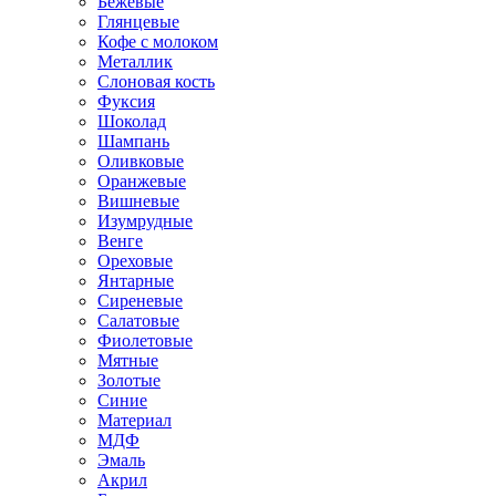
Бежевые
Глянцевые
Кофе с молоком
Металлик
Слоновая кость
Фуксия
Шоколад
Шампань
Оливковые
Оранжевые
Вишневые
Изумрудные
Венге
Ореховые
Янтарные
Сиреневые
Салатовые
Фиолетовые
Мятные
Золотые
Синие
Материал
МДФ
Эмаль
Акрил