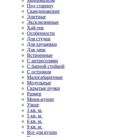
Минимализм
Под старину
Скандинавские
Элитные
Эксклюзивные
Хай-тек
Особенности
Для студии
Для хрущевки
Для дачи
Встроенные
С антресолями
С барной стойкой
С островом
Малогабаритные
Модульные
Скрытые ручки
Размер
Мини-кухни
Узкие
3 кв. м.
5 кв. м.
6 кв. м.
9 кв. м.
Все для кухни