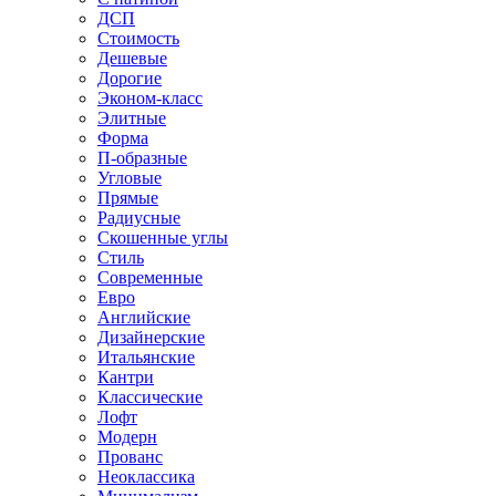
ДСП
Стоимость
Дешевые
Дорогие
Эконом-класс
Элитные
Форма
П-образные
Угловые
Прямые
Радиусные
Скошенные углы
Стиль
Современные
Евро
Английские
Дизайнерские
Итальянские
Кантри
Классические
Лофт
Модерн
Прованс
Неоклассика