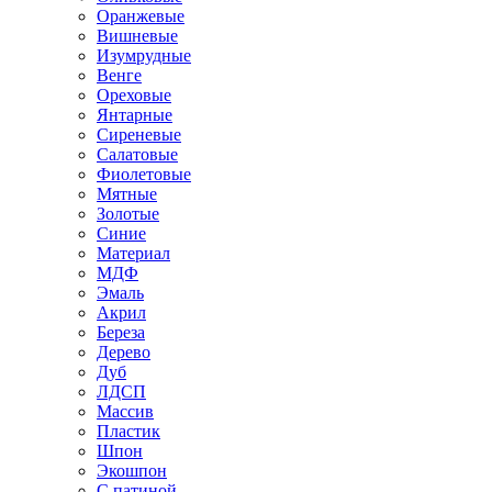
Оранжевые
Вишневые
Изумрудные
Венге
Ореховые
Янтарные
Сиреневые
Салатовые
Фиолетовые
Мятные
Золотые
Синие
Материал
МДФ
Эмаль
Акрил
Береза
Дерево
Дуб
ЛДСП
Массив
Пластик
Шпон
Экошпон
С патиной