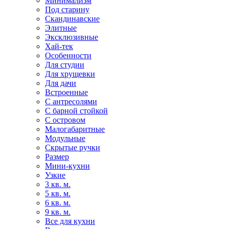
Минимализм
Под старину
Скандинавские
Элитные
Эксклюзивные
Хай-тек
Особенности
Для студии
Для хрущевки
Для дачи
Встроенные
С антресолями
С барной стойкой
С островом
Малогабаритные
Модульные
Скрытые ручки
Размер
Мини-кухни
Узкие
3 кв. м.
5 кв. м.
6 кв. м.
9 кв. м.
Все для кухни