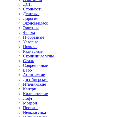
ДСП
Стоимость
Дешевые
Дорогие
Эконом-класс
Элитные
Форма
П-образные
Угловые
Прямые
Радиусные
Скошенные углы
Стиль
Современные
Евро
Английские
Дизайнерские
Итальянские
Кантри
Классические
Лофт
Модерн
Прованс
Неоклассика