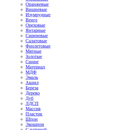
Оранжевые
Вишневые
Изумрудные
Венге
Ореховые
Янтарные
Сиреневые
Салатовые
Фиолетовые
Мятные
Золотые
Синие
Материал
МДФ
Эмаль
Акрил
Береза
Дерево
Дуб
ЛДСП
Массив
Пластик
Шпон
Экошпон
С патиной