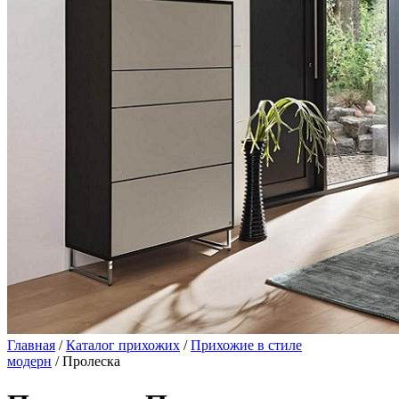
Главная
/
Каталог прихожих
/
Прихожие в стиле
модерн
/ Пролеска