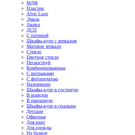
МДФ
Пластик
Alvic Luxe
Эмаль
Акрил
ДСП
С патиной
Шкафы-купе с зеркалом
Матовое зеркало
Стекло
Цветное стекло
Пескоструй
Комбинированные
С витражами
С фотопечатью
Назначение
Шкафы-купе в гостиную
В коридор
В прихожую
Шкафы-купе в спальню
Детские
Офисные
Для книг
Для одежды
На балкон