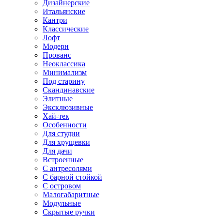
Дизайнерские
Итальянские
Кантри
Классические
Лофт
Модерн
Прованс
Неоклассика
Минимализм
Под старину
Скандинавские
Элитные
Эксклюзивные
Хай-тек
Особенности
Для студии
Для хрущевки
Для дачи
Встроенные
С антресолями
С барной стойкой
С островом
Малогабаритные
Модульные
Скрытые ручки