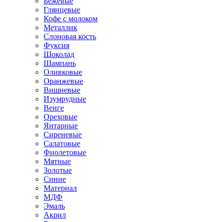
Бежевые
Глянцевые
Кофе с молоком
Металлик
Слоновая кость
Фуксия
Шоколад
Шампань
Оливковые
Оранжевые
Вишневые
Изумрудные
Венге
Ореховые
Янтарные
Сиреневые
Салатовые
Фиолетовые
Мятные
Золотые
Синие
Материал
МДФ
Эмаль
Акрил