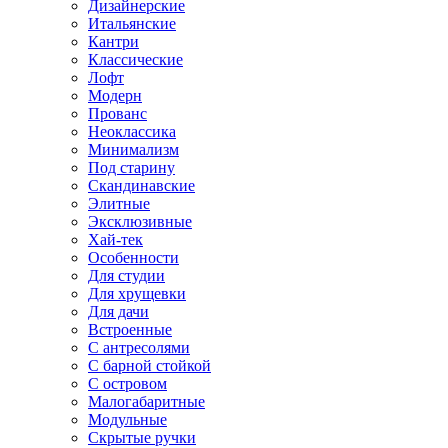
Дизайнерские
Итальянские
Кантри
Классические
Лофт
Модерн
Прованс
Неоклассика
Минимализм
Под старину
Скандинавские
Элитные
Эксклюзивные
Хай-тек
Особенности
Для студии
Для хрущевки
Для дачи
Встроенные
С антресолями
С барной стойкой
С островом
Малогабаритные
Модульные
Скрытые ручки