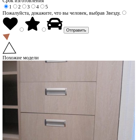
Срок изготовления
1
2
3
4
5
Пожалуйста, докажите, что вы человек, выбрав
Звезду
.
Похожие модели