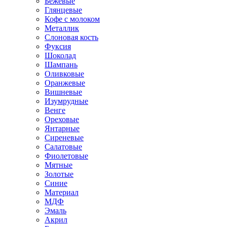
Бежевые
Глянцевые
Кофе с молоком
Металлик
Слоновая кость
Фуксия
Шоколад
Шампань
Оливковые
Оранжевые
Вишневые
Изумрудные
Венге
Ореховые
Янтарные
Сиреневые
Салатовые
Фиолетовые
Мятные
Золотые
Синие
Материал
МДФ
Эмаль
Акрил