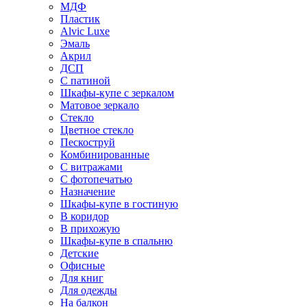
МДФ
Пластик
Alvic Luxe
Эмаль
Акрил
ДСП
С патиной
Шкафы-купе с зеркалом
Матовое зеркало
Стекло
Цветное стекло
Пескоструй
Комбинированные
С витражами
С фотопечатью
Назначение
Шкафы-купе в гостиную
В коридор
В прихожую
Шкафы-купе в спальню
Детские
Офисные
Для книг
Для одежды
На балкон