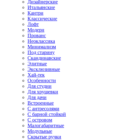
Дизайнерские
Итальянские
Кантри
Классические
Лофт
Модерн
Прованс
Неоклассика
Минимализм
Под старину
Скандинавские
Элитные
Эксклюзивные
Хай-тек
Особенности
Для студии
Для хрущевки
Для дачи
Встроенные
С антресолями
С барной стойкой
С островом
Малогабаритные
Модульные
Скрытые ручки