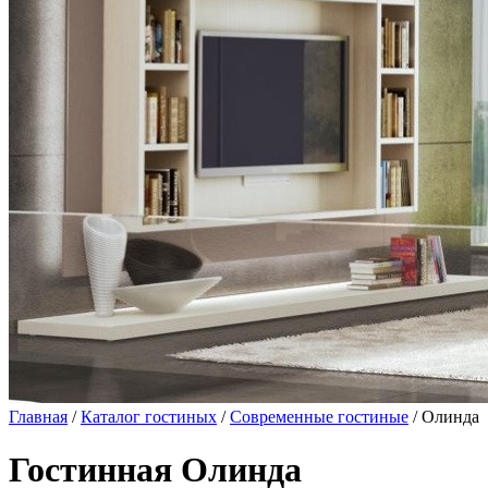
Главная
/
Каталог гостиных
/
Современные гостиные
/ Олинда
Гостинная Олинда