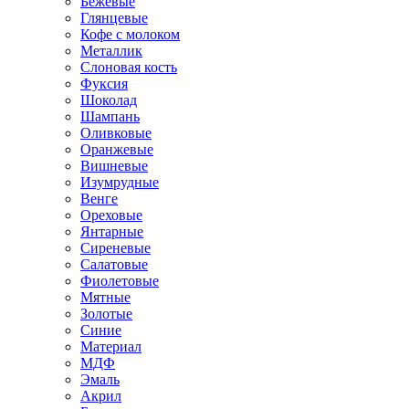
Бежевые
Глянцевые
Кофе с молоком
Металлик
Слоновая кость
Фуксия
Шоколад
Шампань
Оливковые
Оранжевые
Вишневые
Изумрудные
Венге
Ореховые
Янтарные
Сиреневые
Салатовые
Фиолетовые
Мятные
Золотые
Синие
Материал
МДФ
Эмаль
Акрил