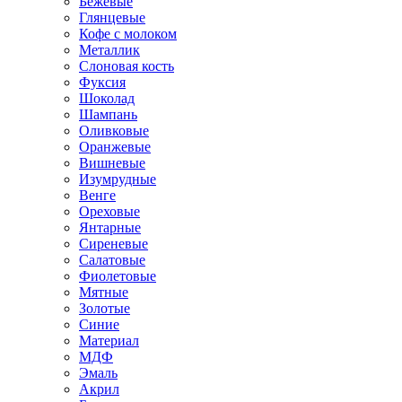
Бежевые
Глянцевые
Кофе с молоком
Металлик
Слоновая кость
Фуксия
Шоколад
Шампань
Оливковые
Оранжевые
Вишневые
Изумрудные
Венге
Ореховые
Янтарные
Сиреневые
Салатовые
Фиолетовые
Мятные
Золотые
Синие
Материал
МДФ
Эмаль
Акрил