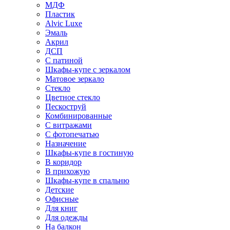
МДФ
Пластик
Alvic Luxe
Эмаль
Акрил
ДСП
С патиной
Шкафы-купе с зеркалом
Матовое зеркало
Стекло
Цветное стекло
Пескоструй
Комбинированные
С витражами
С фотопечатью
Назначение
Шкафы-купе в гостиную
В коридор
В прихожую
Шкафы-купе в спальню
Детские
Офисные
Для книг
Для одежды
На балкон