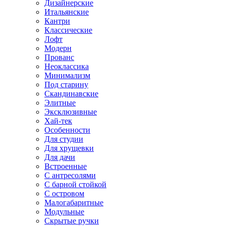
Дизайнерские
Итальянские
Кантри
Классические
Лофт
Модерн
Прованс
Неоклассика
Минимализм
Под старину
Скандинавские
Элитные
Эксклюзивные
Хай-тек
Особенности
Для студии
Для хрущевки
Для дачи
Встроенные
С антресолями
С барной стойкой
С островом
Малогабаритные
Модульные
Скрытые ручки