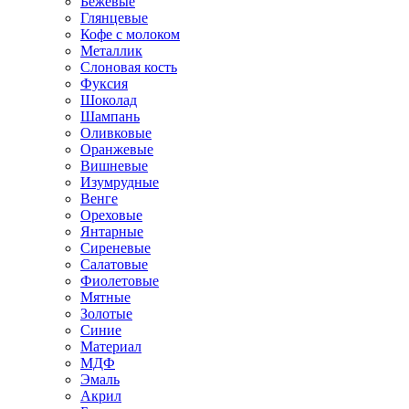
Бежевые
Глянцевые
Кофе с молоком
Металлик
Слоновая кость
Фуксия
Шоколад
Шампань
Оливковые
Оранжевые
Вишневые
Изумрудные
Венге
Ореховые
Янтарные
Сиреневые
Салатовые
Фиолетовые
Мятные
Золотые
Синие
Материал
МДФ
Эмаль
Акрил