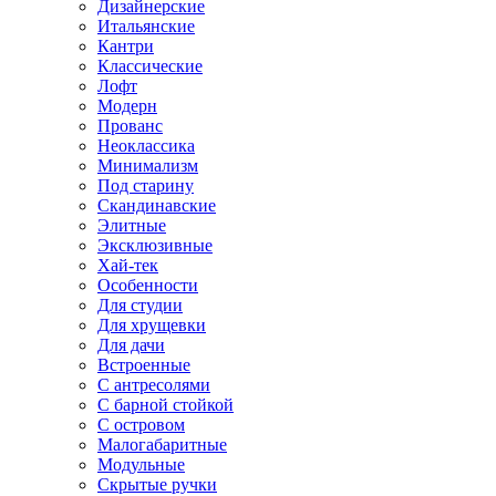
Дизайнерские
Итальянские
Кантри
Классические
Лофт
Модерн
Прованс
Неоклассика
Минимализм
Под старину
Скандинавские
Элитные
Эксклюзивные
Хай-тек
Особенности
Для студии
Для хрущевки
Для дачи
Встроенные
С антресолями
С барной стойкой
С островом
Малогабаритные
Модульные
Скрытые ручки