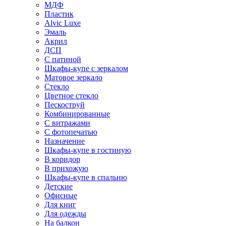
МДФ
Пластик
Alvic Luxe
Эмаль
Акрил
ДСП
С патиной
Шкафы-купе с зеркалом
Матовое зеркало
Стекло
Цветное стекло
Пескоструй
Комбинированные
С витражами
С фотопечатью
Назначение
Шкафы-купе в гостиную
В коридор
В прихожую
Шкафы-купе в спальню
Детские
Офисные
Для книг
Для одежды
На балкон