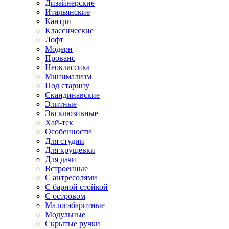
Дизайнерские
Итальянские
Кантри
Классические
Лофт
Модерн
Прованс
Неоклассика
Минимализм
Под старину
Скандинавские
Элитные
Эксклюзивные
Хай-тек
Особенности
Для студии
Для хрущевки
Для дачи
Встроенные
С антресолями
С барной стойкой
С островом
Малогабаритные
Модульные
Скрытые ручки