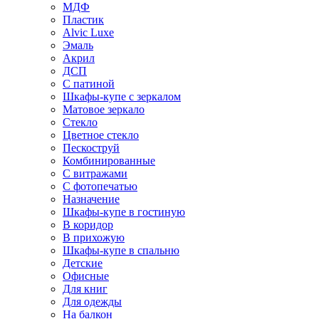
МДФ
Пластик
Alvic Luxe
Эмаль
Акрил
ДСП
С патиной
Шкафы-купе с зеркалом
Матовое зеркало
Стекло
Цветное стекло
Пескоструй
Комбинированные
С витражами
С фотопечатью
Назначение
Шкафы-купе в гостиную
В коридор
В прихожую
Шкафы-купе в спальню
Детские
Офисные
Для книг
Для одежды
На балкон