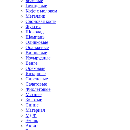
Бежевые
Глянцевые
Кофе с молоком
Металлик
Слоновая кость
Фуксия
Шоколад
Шампань
Оливковые
Оранжевые
Вишневые
Изумрудные
Венге
Ореховые
Янтарные
Сиреневые
Салатовые
Фиолетовые
Мятные
Золотые
Синие
Материал
МДФ
Эмаль
Акрил