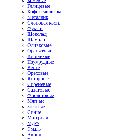
Бежевые
Глянцевые
Кофе с молоком
Металлик
Слоновая кость
Фуксия
Шоколад
Шампань
Оливковые
Оранжевые
Вишневые
Изумрудные
Венге
Ореховые
Янтарные
Сиреневые
Салатовые
Фиолетовые
Мятные
Золотые
Синие
Материал
МДФ
Эмаль
Акрил