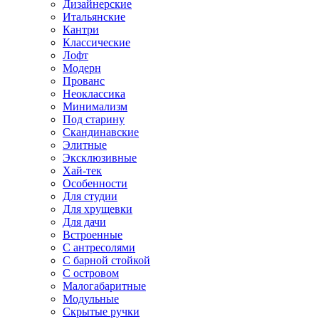
Дизайнерские
Итальянские
Кантри
Классические
Лофт
Модерн
Прованс
Неоклассика
Минимализм
Под старину
Скандинавские
Элитные
Эксклюзивные
Хай-тек
Особенности
Для студии
Для хрущевки
Для дачи
Встроенные
С антресолями
С барной стойкой
С островом
Малогабаритные
Модульные
Скрытые ручки