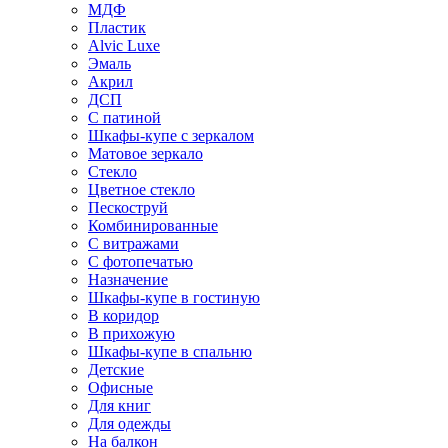
МДФ
Пластик
Alvic Luxe
Эмаль
Акрил
ДСП
С патиной
Шкафы-купе с зеркалом
Матовое зеркало
Стекло
Цветное стекло
Пескоструй
Комбинированные
С витражами
С фотопечатью
Назначение
Шкафы-купе в гостиную
В коридор
В прихожую
Шкафы-купе в спальню
Детские
Офисные
Для книг
Для одежды
На балкон