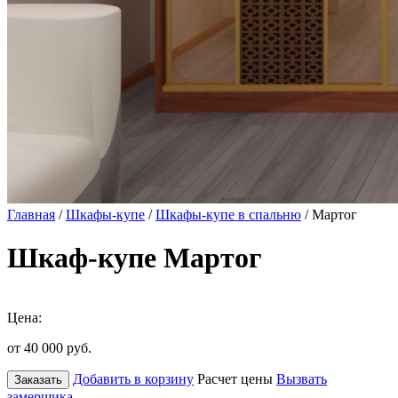
Главная
/
Шкафы-купе
/
Шкафы-купе в спальню
/ Мартог
Шкаф-купе Мартог
Цена:
от 40 000
руб.
Добавить в корзину
Расчет цены
Вызвать
Заказать
замерщика