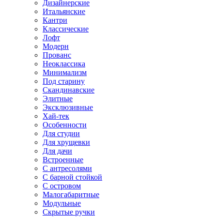
Дизайнерские
Итальянские
Кантри
Классические
Лофт
Модерн
Прованс
Неоклассика
Минимализм
Под старину
Скандинавские
Элитные
Эксклюзивные
Хай-тек
Особенности
Для студии
Для хрущевки
Для дачи
Встроенные
С антресолями
С барной стойкой
С островом
Малогабаритные
Модульные
Скрытые ручки