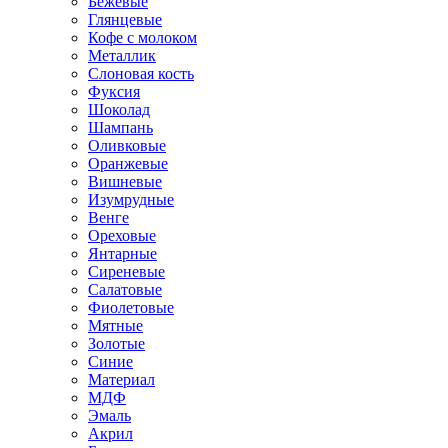
Бежевые
Глянцевые
Кофе с молоком
Металлик
Слоновая кость
Фуксия
Шоколад
Шампань
Оливковые
Оранжевые
Вишневые
Изумрудные
Венге
Ореховые
Янтарные
Сиреневые
Салатовые
Фиолетовые
Мятные
Золотые
Синие
Материал
МДФ
Эмаль
Акрил