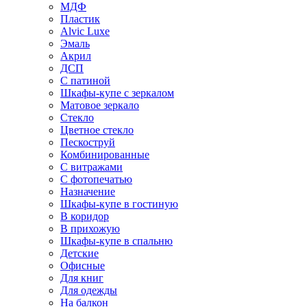
МДФ
Пластик
Alvic Luxe
Эмаль
Акрил
ДСП
С патиной
Шкафы-купе с зеркалом
Матовое зеркало
Стекло
Цветное стекло
Пескоструй
Комбинированные
С витражами
С фотопечатью
Назначение
Шкафы-купе в гостиную
В коридор
В прихожую
Шкафы-купе в спальню
Детские
Офисные
Для книг
Для одежды
На балкон