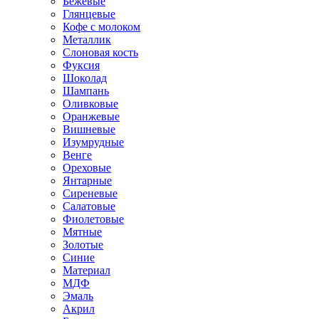
Бежевые
Глянцевые
Кофе с молоком
Металлик
Слоновая кость
Фуксия
Шоколад
Шампань
Оливковые
Оранжевые
Вишневые
Изумрудные
Венге
Ореховые
Янтарные
Сиреневые
Салатовые
Фиолетовые
Мятные
Золотые
Синие
Материал
МДФ
Эмаль
Акрил