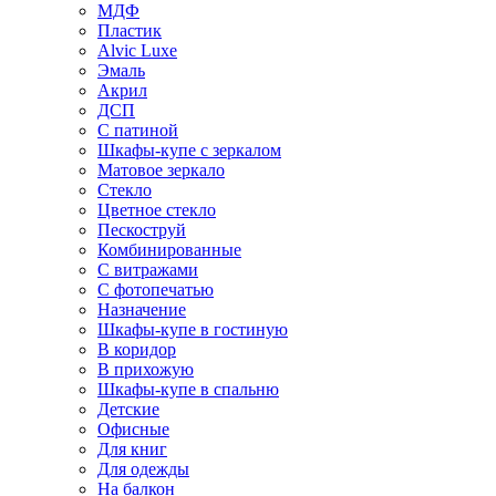
МДФ
Пластик
Alvic Luxe
Эмаль
Акрил
ДСП
С патиной
Шкафы-купе с зеркалом
Матовое зеркало
Стекло
Цветное стекло
Пескоструй
Комбинированные
С витражами
С фотопечатью
Назначение
Шкафы-купе в гостиную
В коридор
В прихожую
Шкафы-купе в спальню
Детские
Офисные
Для книг
Для одежды
На балкон