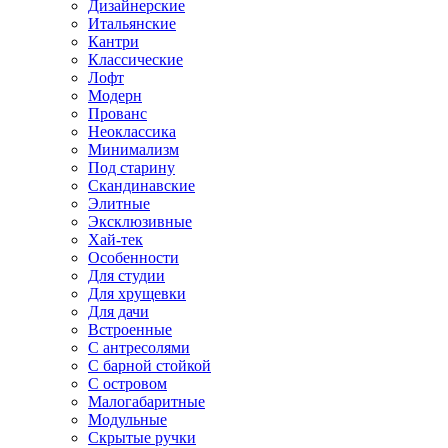
Дизайнерские
Итальянские
Кантри
Классические
Лофт
Модерн
Прованс
Неоклассика
Минимализм
Под старину
Скандинавские
Элитные
Эксклюзивные
Хай-тек
Особенности
Для студии
Для хрущевки
Для дачи
Встроенные
С антресолями
С барной стойкой
С островом
Малогабаритные
Модульные
Скрытые ручки