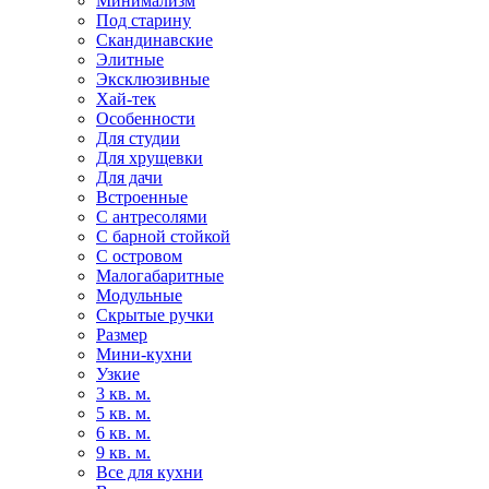
Минимализм
Под старину
Скандинавские
Элитные
Эксклюзивные
Хай-тек
Особенности
Для студии
Для хрущевки
Для дачи
Встроенные
С антресолями
С барной стойкой
С островом
Малогабаритные
Модульные
Скрытые ручки
Размер
Мини-кухни
Узкие
3 кв. м.
5 кв. м.
6 кв. м.
9 кв. м.
Все для кухни