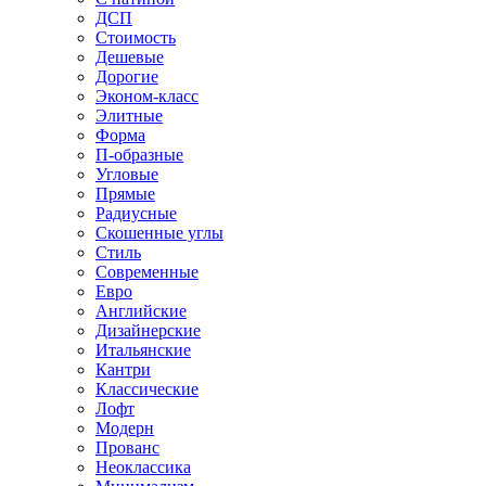
ДСП
Стоимость
Дешевые
Дорогие
Эконом-класс
Элитные
Форма
П-образные
Угловые
Прямые
Радиусные
Скошенные углы
Стиль
Современные
Евро
Английские
Дизайнерские
Итальянские
Кантри
Классические
Лофт
Модерн
Прованс
Неоклассика