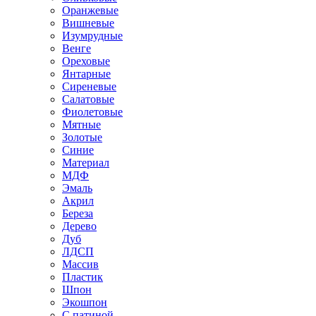
Оранжевые
Вишневые
Изумрудные
Венге
Ореховые
Янтарные
Сиреневые
Салатовые
Фиолетовые
Мятные
Золотые
Синие
Материал
МДФ
Эмаль
Акрил
Береза
Дерево
Дуб
ЛДСП
Массив
Пластик
Шпон
Экошпон
С патиной